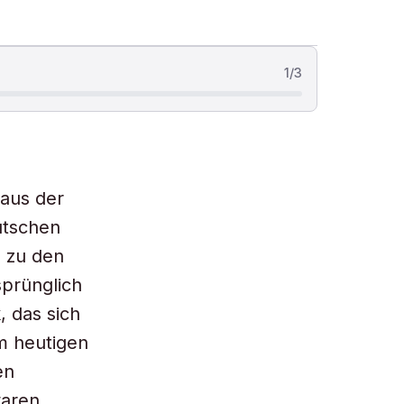
1
/
3
 aus der
utschen
e zu den
sprünglich
 das sich
m heutigen
en
waren