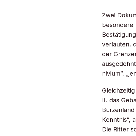
Zwei Dokume
besondere P
Bestätigung
verlauten, 
der Grenze
ausgedehnt 
nivium“, „j
Gleichzeit
II. das Geb
Burzenland
Kenntnis“, 
Die Ritter 