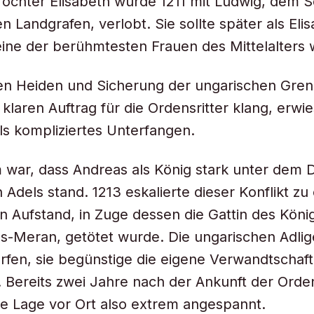
 Tochter Elisabeth wurde 1211 mit Ludwig, dem 
n Landgrafen, verlobt. Sie sollte später als Eli
ine der berühmtesten Frauen des Mittelalters
n Heiden und Sicherung der ungarischen Gren
klaren Auftrag für die Ordensritter klang, erwie
ls kompliziertes Unterfangen.
 war, dass Andreas als König stark unter dem 
 Adels stand. 1213 eskalierte dieser Konflikt zu
n Aufstand, in Zuge dessen die Gattin des Köni
-Meran, getötet wurde. Die ungarischen Adlig
rfen, sie begünstige die eigene Verwandtschaft
 Bereits zwei Jahre nach der Ankunft der Orden
che Lage vor Ort also extrem angespannt.