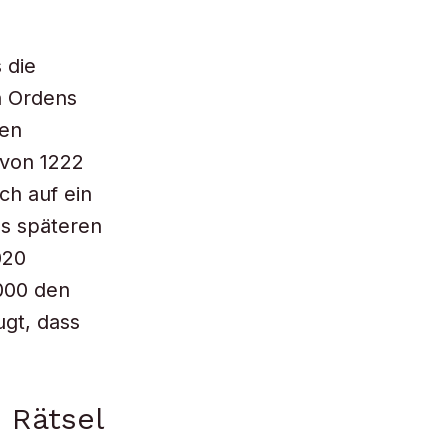
 die
n Ordens
den
 von 1222
ch auf ein
es späteren
020
000 den
gt, dass
 Rätsel