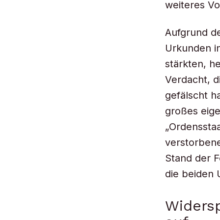
weiteres Vo
Aufgrund de
Urkunden i
stärkten, h
Verdacht, d
gefälscht h
großes eige
„Ordensstaa
verstorbene
Stand der 
die beiden 
Widers