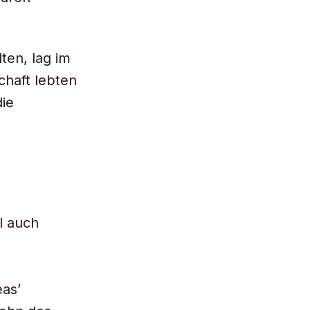
ten, lag im
chaft lebten
die
l auch
as’