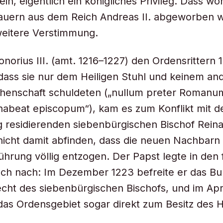
in, eigentlich ein königliches Privileg. Dass wo
auern aus dem Reich Andreas II. abgeworben 
weitere Verstimmung.
onorius III. (amt. 1216–1227) den Ordensrittern 
 dass sie nur dem Heiligen Stuhl und keinem an
chenschaft schuldeten („nullum preter Romanu
habeat episcopum“), kam es zum Konflikt mit d
residierenden siebenbürgischen Bischof Reina
 nicht damit abfinden, dass die neuen Nachbarn 
Führung völlig entzogen. Der Papst legte in den
ch nach: Im Dezember 1223 befreite er das Bu
ht des siebenbürgischen Bischofs, und im Apr
 das Ordensgebiet sogar direkt zum Besitz des H