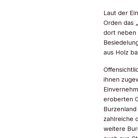
Laut der Ei
Orden das 
dort neben
Besiedelung
aus Holz b
Offensichtli
ihnen zugew
Einvernehme
eroberten G
Burzenland 
zahlreiche 
weitere Bur