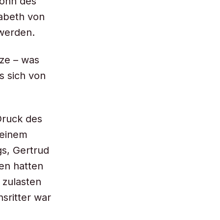
Sohn des
sabeth von
 werden.
ze – was
s sich von
Druck des
 einem
gs, Gertrud
en hatten
 zulasten
sritter war