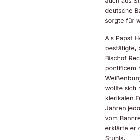
auch aus Ste
deutsche B
sorgte für 
Als Papst H
bestätigte,
Bischof Re
pontificem 
Weißenburg 
wollte sich
klerikalen 
Jahren jedo
vom Bannrec
erklärte er
Stuhls.