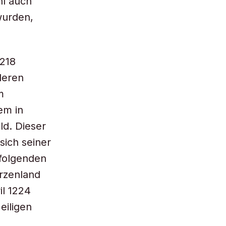
hl auch
wurden,
1218
deren
m
em in
ld. Dieser
sich seiner
 folgenden
rzenland
il 1224
eiligen