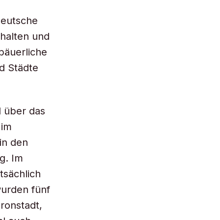
 Deutsche
halten und
bäuerliche
d Städte
d über das
 im
in den
g. Im
tsächlich
wurden fünf
ronstadt,