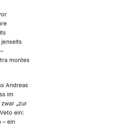
vor
hre
its
jenseits
 –
ltra montes
ss Andreas
ass im
 zwar „zur
Veto ein:
 – ein