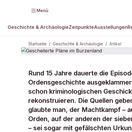
Menü
Geschichte & Archäologie
Zeitpunkte
Ausstellungen
R
Startseite
/
Geschichte & Archäologie
/
Artikel
Rund 15 Jahre dauerte die Episod
DAMALS Plus
GESCHICHTE & ARCHÄOLOGIE
Ordensgeschichte ausgeklammert 
Gescheitert
schon kriminologischen Geschick
rekonstruieren. Die Quellen gebe
Burzenland
glaubte man, der Machtkampf – au
Orden, auf der anderen der sieb
– sei sogar mit gefälschten Urk