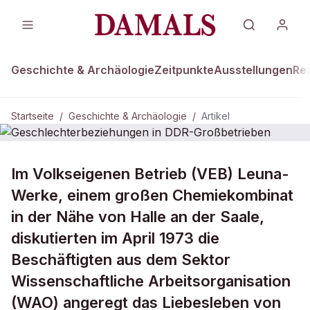
Geschichte & Archäologie
Zeitpunkte
Ausstellungen
Re
Startseite
/
Geschichte & Archäologie
/
Artikel
DAMALS Plus
GESCHICHTE & ARCHÄOLOGIE
Im Volkseigenen Betrieb (VEB) Leuna-
Geschlechterbeziehungen in DDR-
Werke, einem großen Chemiekombinat
Großbetrieben
in der Nähe von Halle an der Saale,
diskutierten im April 1973 die
Beschäftigten aus dem Sektor
Wissenschaftliche Arbeitsorganisation
(WAO) angeregt das Liebesleben von