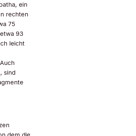
patha, ein
n rechten
twa 75
 etwa 93
ch leicht
. Auch
, sind
ragmente
zen
on dem die