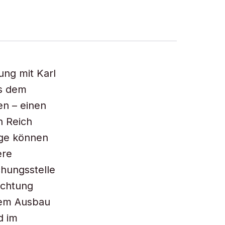
ung mit Karl
us dem
en – einen
n Reich
age können
ere
hungsstelle
ichtung
 dem Ausbau
d im