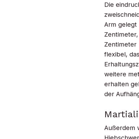
Die eindruc
zweischnei
Arm gelegt 
Zentimeter,
Zentimeter l
flexibel, d
Erhaltungsz
weitere met
erhalten ge
der Aufhän
Martial
Außerdem w
Hiebschwert