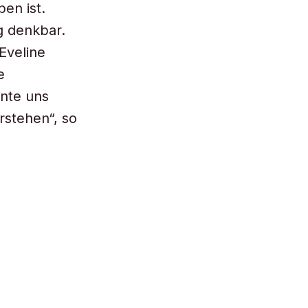
en ist.
g denkbar.
Eveline
e
nte uns
rstehen“, so