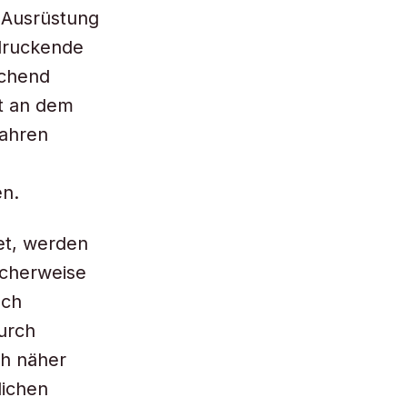
 Ausrüstung
ndruckende
echend
kt an dem
Jahren
en.
et, werden
icherweise
och
urch
ch näher
lichen