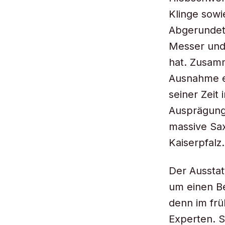
Klinge sowi
Abgerundet
Messer und 
hat. Zusamm
Ausnahme ei
seiner Zeit 
Ausprägunge
massive Sax
Kaiserpfalz.
Der Ausstat
um einen Be
denn im frü
Experten. S