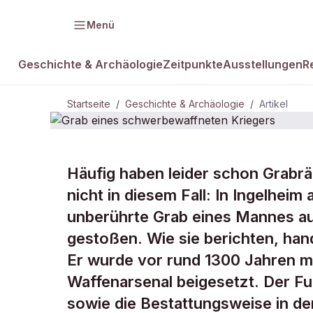
Menü
Geschichte & Archäologie
Zeitpunkte
Ausstellungen
R
Startseite
/
Geschichte & Archäologie
/
Artikel
GESCHICHTE & ARCHÄOLOGIE
Häufig haben leider schon Grabrä
Grab eines 
nicht in diesem Fall: In Ingelhei
unberührte Grab eines Mannes au
Kriegers
gestoßen. Wie sie berichten, hand
Er wurde vor rund 1300 Jahren m
Waffenarsenal beigesetzt. Der Fun
sowie die Bestattungsweise in der