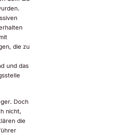
wurden.
ssiven
erhalten
mit
en, die zu
nd und das
sstelle
eger. Doch
h nicht,
lären die
führer