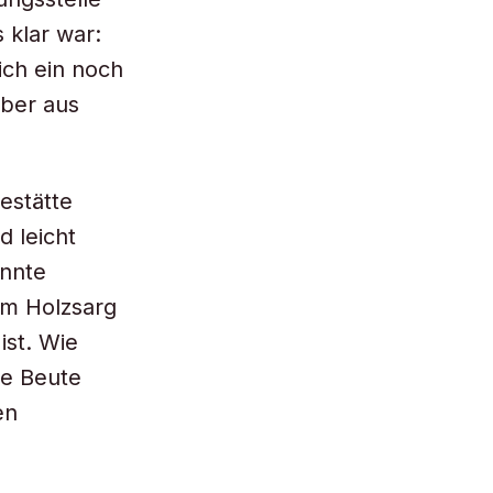
 klar war:
ich ein noch
uber aus
estätte
d leicht
annte
em Holzsarg
ist. Wie
te Beute
en