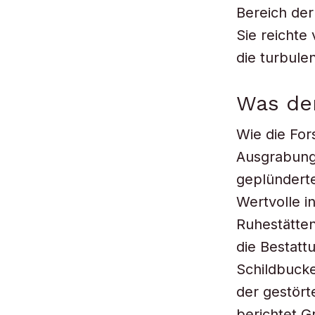
Bereich der
Sie reichte
die turbule
Was de
Wie die For
Ausgrabunge
geplünderte
Wertvolle i
Ruhestätten
die Bestatt
Schildbucke
der gestört
berichtet G