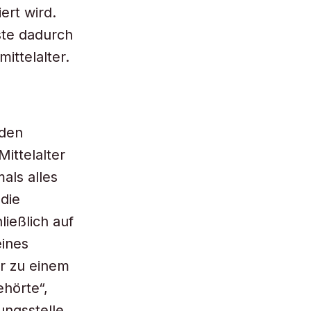
ert wird.
ste dadurch
ittelalter.
 den
ittelalter
als alles
die
ießlich auf
eines
er zu einem
hörte“,
ungsstelle