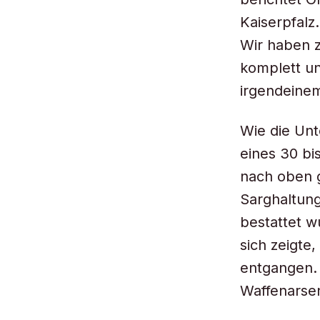
Kaiserpfalz.
Wir haben z
komplett u
irgendeine
Wie die Unt
eines 30 bi
nach oben 
Sarghaltung
bestattet w
sich zeigte
entgangen.
Waffenarsen