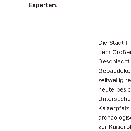
Experten.
Die Stadt I
dem Großen
Geschlecht 
Gebäudekom
zeitweilig 
heute besi
Untersuchun
Kaiserpfalz
archäologis
zur Kaiserp