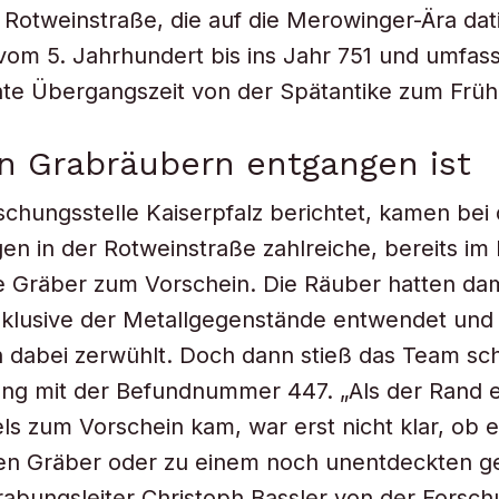
 Rotweinstraße, die auf die Merowinger-Ära dati
 vom 5. Jahrhundert bis ins Jahr 751 und umfas
nte Übergangszeit von der Spätantike zum Frühm
n Grabräubern entgangen ist
schungsstelle Kaiserpfalz berichtet, kamen bei
n in der Rotweinstraße zahlreiche, bereits im M
 Gräber zum Vorschein. Die Räuber hatten dam
nklusive der Metallgegenstände entwendet und 
 dabei zerwühlt. Doch dann stieß das Team schl
ung mit der Befundnummer 447. „Als der Rand 
ls zum Vorschein kam, war erst nicht klar, ob 
en Gräber oder zu einem noch unentdeckten ge
rabungsleiter Christoph Bassler von der Forsch