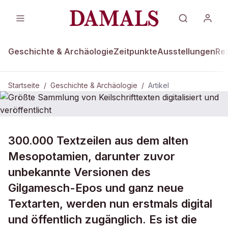
Geschichte & Archäologie
Zeitpunkte
Ausstellungen
Re
Startseite
/
Geschichte & Archäologie
/
Artikel
GESCHICHTE & ARCHÄOLOGIE
300.000 Textzeilen aus dem alten
Größte Sammlung von
Mesopotamien, darunter zuvor
Keilschrifttexten digitalisiert und
unbekannte Versionen des
veröffentlicht
Gilgamesch-Epos und ganz neue
Textarten, werden nun erstmals digital
und öffentlich zugänglich. Es ist die