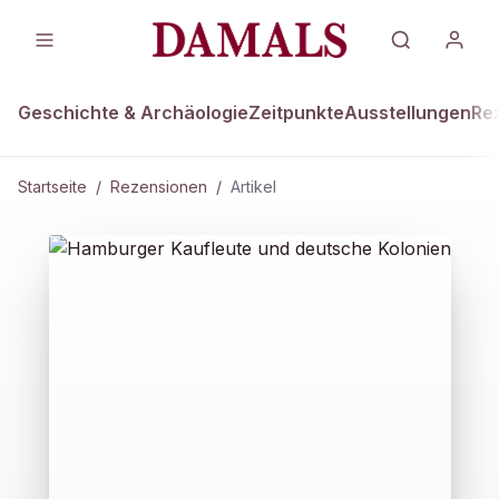
Geschichte & Archäologie
Zeitpunkte
Ausstellungen
Re
Startseite
/
Rezensionen
/
Artikel