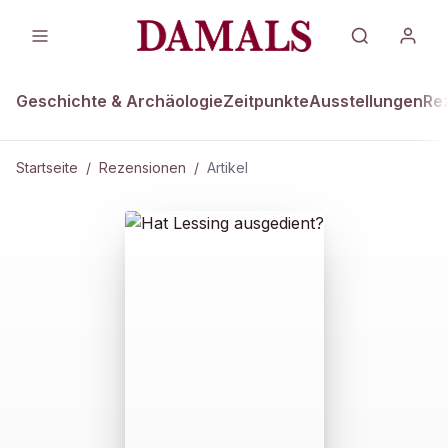
Geschichte & Archäologie
Zeitpunkte
Ausstellungen
Re
Startseite
/
Rezensionen
/
Artikel