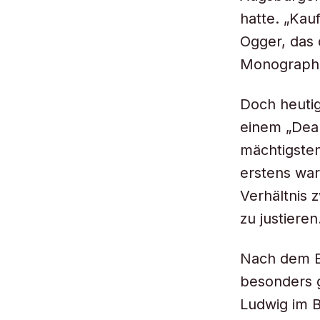
hatte. „Kau
Ogger, das 
Monographie
Doch heutig
einem „Dea
mächtigsten
erstens war
Verhältnis
zu justieren
Nach dem En
besonders g
Ludwig im B