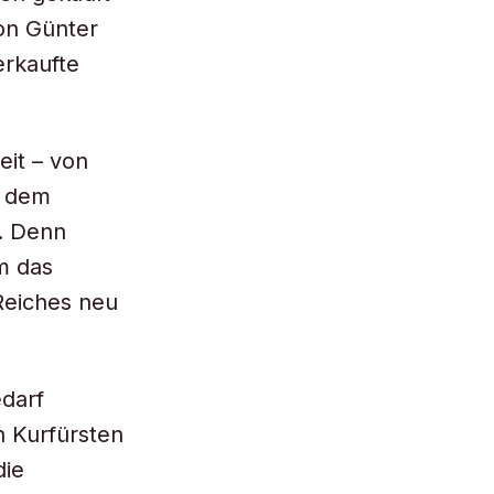
von Günter
erkaufte
it – von
d dem
e. Denn
m das
Reiches neu
edarf
n Kurfürsten
die