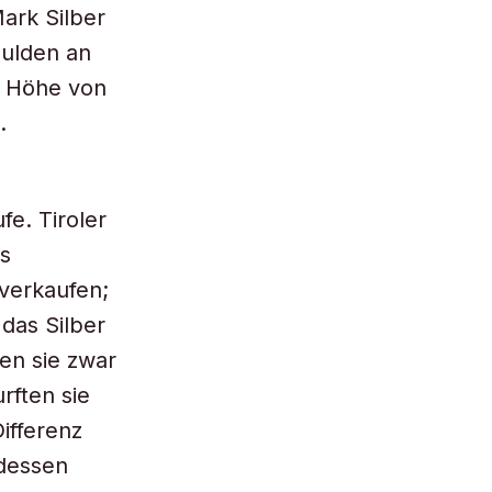
ark Silber
Gulden an
n Höhe von
.
fe. Tiroler
s
 verkaufen;
 das Silber
en sie zwar
rften sie
ifferenz
 dessen