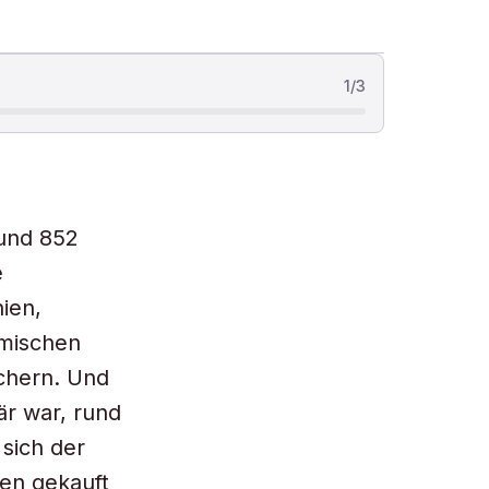
1
/
3
rund 852
e
ien,
ömischen
ichern. Und
r war, rund
 sich der
en gekauft