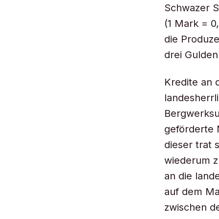
Schwazer Si
(1 Mark = 0
die Produze
drei Gulden
Kredite an 
landesherrl
Bergwerksu
geförderte 
dieser trat
wiederum zu
an die land
auf dem Mar
zwischen de