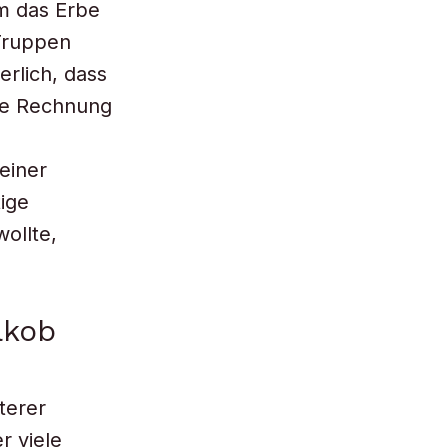
m das Erbe
Truppen
rlich, dass
die Rechnung
 einer
tige
wollte,
akob
terer
r viele