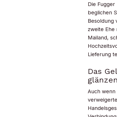
Die Fugger 
beglichen S
Besoldung v
zweite Ehe 
Mailand, sc
Hochzeitsvo
Lieferung t
Das Gel
glänze
Auch wenn 
verweigert
Handelsgese
Verbindung 