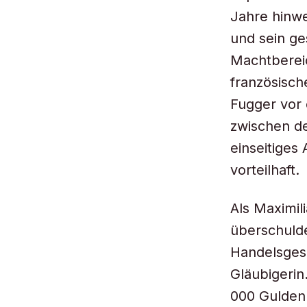
Jahre hinwe
und sein g
Machtbereic
französisch
Fugger vor 
zwischen de
einseitiges
vorteilhaft.
Als Maximil
überschuld
Handelsgese
Gläubigerin
000 Gulden