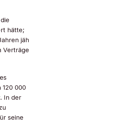
 die
rt hätte;
Jahren jäh
n Verträge
nes
n 120 000
. In der
zu
ür seine