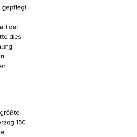
. gepflegt
arl der
tte dies
hung
in
en
 größte
erzog 150
te