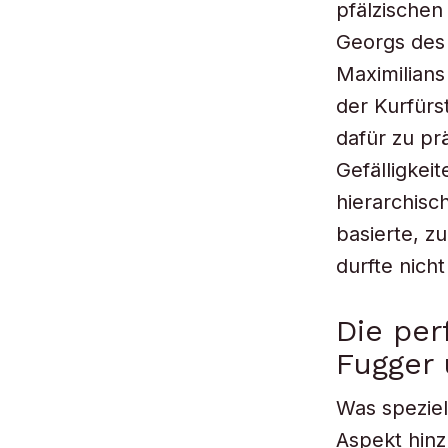
pfälzischen
Georgs des
Maximilians
der Kurfürs
dafür zu p
Gefälligkei
hierarchisc
basierte, z
durfte nich
Die per
Fugger 
Was speziel
Aspekt hin