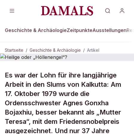
Geschichte & Archäologie
Zeitpunkte
Ausstellungen
Re
Startseite
/
Geschichte & Archäologie
/
Artikel
DAMALS Plus
GESCHICHTE & ARCHÄOLOGIE
Es war der Lohn für ihre langjährige
Heilige oder „Höllenengel“?
Arbeit in den Slums von Kalkutta: Am
17. Oktober 1979 wurde die
Ordensschwester Agnes Gonxha
Bojaxhiu, besser bekannt als „Mutter
Teresa“, mit dem Friedensnobelpreis
ausgezeichnet. Und nur 37 Jahre