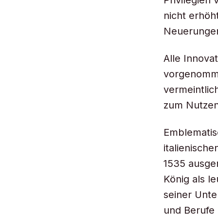
Privilegien
nicht erhöh
Neuerungen
Alle Innova
vorgenomme
vermeintlic
zum Nutzen
Emblematisc
italienisch
1535 ausgem
König als l
seiner Unte
und Berufe 