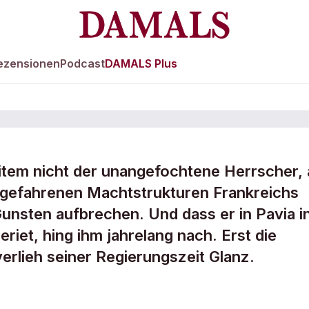
ezensionen
Podcast
DAMALS Plus
eitem nicht der unangefochtene Herrscher, 
eingefahrenen Machtstrukturen Frankreichs
 der Schmach
unsten aufbrechen. Und dass er in Pavia i
riet, hing ihm jahrelang nach. Erst die
erlieh seiner Regierungszeit Glanz.