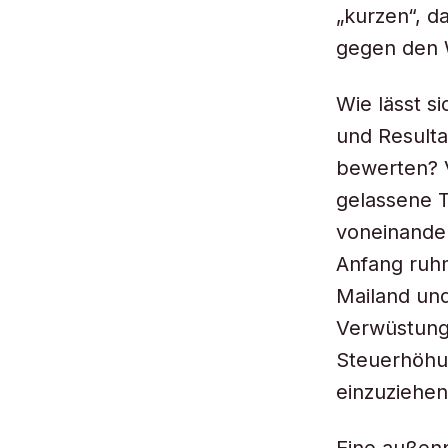
„kurzen“, d
gegen den 
Wie lässt sic
und Resulta
bewerten? V
gelassene T
voneinander
Anfang ruh
Mailand und
Verwüstunge
Steuerhöhu
einzuziehen