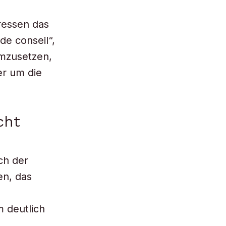
eressen das
de conseil“,
umzusetzen,
er um die
cht
ch der
en, das
m deutlich