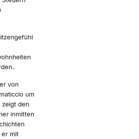
, Steuern
e
itzengefühl
wohnheiten
rden.
der von
imaticcio um
 zeigt den
ner inmitten
Schichten
er mit