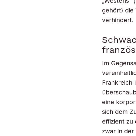
„Westens“ (
gehört) die
verhindert.
Schwach
französ
Im Gegensa
vereinheitli
Frankreich 
überschauba
eine korpor
sich dem Zu
effizient z
zwar in der