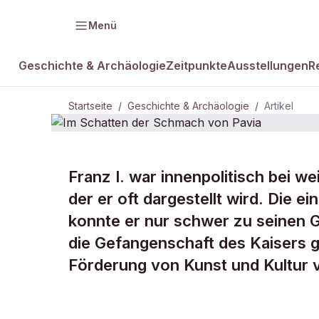
Menü
Geschichte & Archäologie
Zeitpunkte
Ausstellungen
R
Startseite
/
Geschichte & Archäologie
/
Artikel
Franz I. war innenpolitisch bei w
DAMALS Plus
GESCHICHTE & ARCHÄOLOGIE
der er oft dargestellt wird. Die 
Im Schatten
konnte er nur schwer zu seinen G
die Gefangenschaft des Kaisers ge
von Pavia
Förderung von Kunst und Kultur v