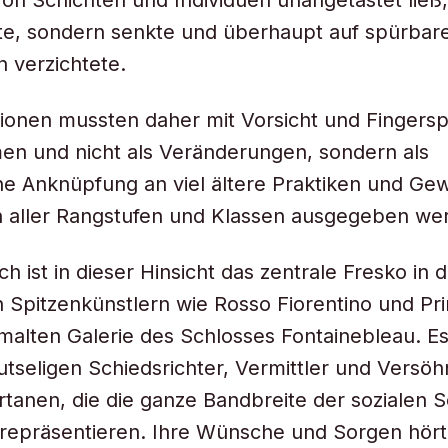
 von Schichten und Individuen unangetastet ließ
te, sondern senkte und überhaupt auf spürbar
 verzichtete.
tionen mussten daher mit Vorsicht und Fingersp
n und nicht als Veränderungen, sondern als
he Anknüpfung an viel ältere Praktiken und Ge
 aller Rangstufen und Klassen ausgegeben we
h ist in dieser Hinsicht das zentrale Fresko in 
en Spitzenkünstlern wie Rosso Fiorentino und Pr
alten Galerie des Schlosses Fontainebleau. Es
eutseligen Schiedsrichter, Vermittler und Versöh
rtanen, die die ganze Bandbreite der sozialen 
repräsentieren. Ihre Wünsche und Sorgen hört 