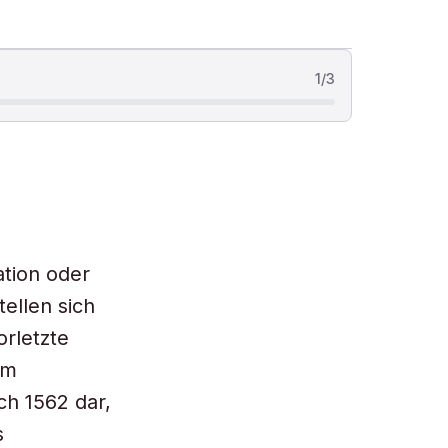
1
/
3
ation oder
tellen sich
orletzte
em
ch 1562 dar,
s