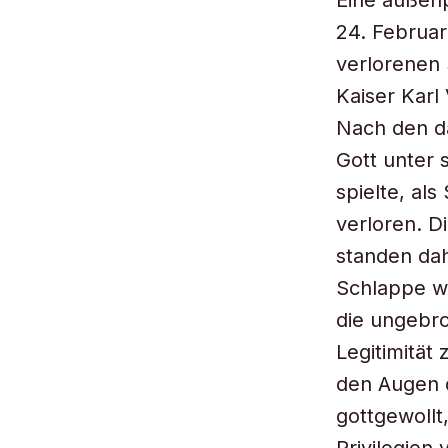
Eine außen
24. Februar
verlorenen
Kaiser Karl 
Nach den d
Gott unter
spielte, al
verloren. D
standen dah
Schlappe w
die ungebro
Legitimität
den Augen d
gottgewollt