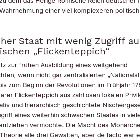
zu dem das Heilige Römische Reich deutscher N
 Wahrnehmung einer viel komplexeren politische
er Staat mit wenig Zugriff au
ischen „Flickenteppich“
tz zur frühen Ausbildung eines weitgehend
chten, wenn nicht gar zentralisierten „Nationalst
bis zum Beginn der Revolutionen im Frühjahr 1
rer Flickenteppich aus zahllosen lokalen Privi
ativ und hierarchisch geschichtete Nischengesel
griff eines weiterhin schwachen Staates in viele
u entziehen vermochte. Die Macht des Monarch
 Theorie alle drei Gewalten, aber de facto war e