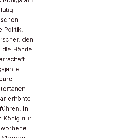
s Königs am
lutig
ischen
 Politik.
rscher, den
n die Hände
errschaft
gsjahre
bare
tertanen
ar erhöhte
führen. In
n König nur
erworbene