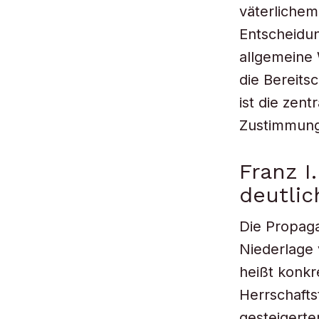
väterlichem
Entscheidun
allgemeine 
die Bereits
ist die zent
Zustimmung
Franz I
deutli
Die Propaga
Niederlage 
heißt konkr
Herrschafts
gesteigert