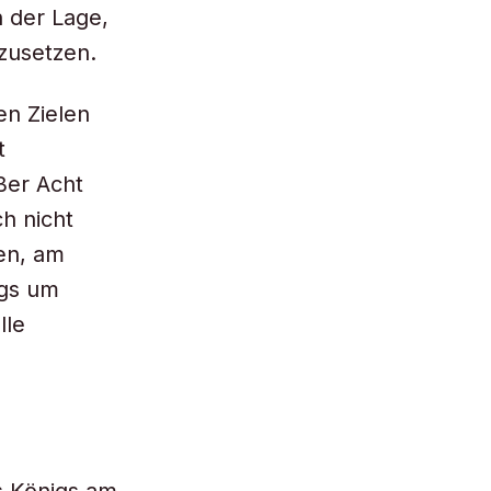
n der Lage,
zusetzen.
ren Zielen
t
ßer Acht
ch nicht
en, am
igs um
lle