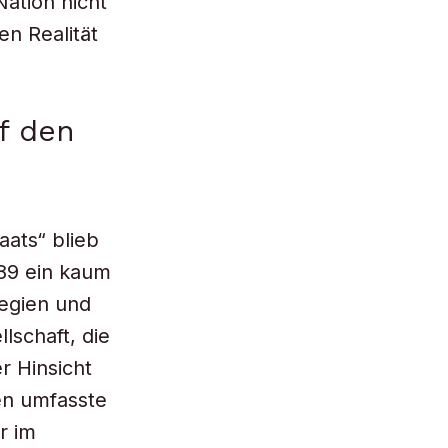
ation nicht
n Realität
f den
aats“ blieb
789 ein kaum
legien und
lschaft, die
r Hinsicht
en umfasste
r im