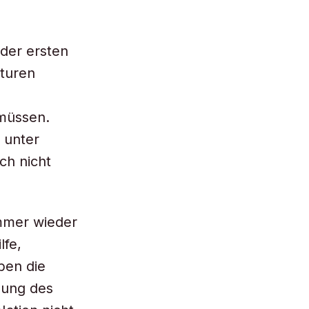
 der ersten
kturen
 müssen.
n unter
ch nicht
immer wieder
lfe,
ben die
lung des