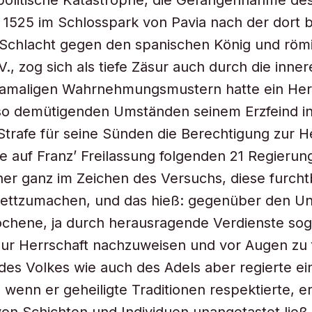
politische Katastrophe, die Gefangennahme de
 1525 im Schlosspark von Pavia nach der dort b
 Schlacht gegen den spanischen König und röm
V., zog sich als tiefe Zäsur auch durch die innere
amaligen Wahrnehmungsmustern hatte ein Her
 so demütigenden Umständen seinem Erzfeind i
s Strafe für seine Sünden die Berechtigung zur H
ie auf Franz’ Freilassung folgenden 21 Regierun
er ganz im Zeichen des Versuchs, diese furcht
ettzumachen, und das hieß: gegenüber den Un
chene, ja durch herausragende Verdienste sog
 zur Herrschaft nachzuweisen und vor Augen zu 
es Volkes wie auch des Adels aber regierte ei
, wenn er geheiligte Traditionen respektierte, 