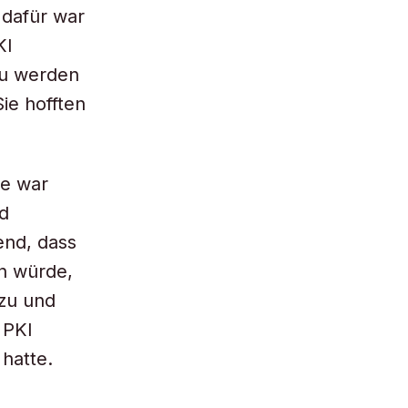
 dafür war
KI
zu werden
ie hofften
ie war
nd
end, dass
n würde,
 zu und
 PKI
 hatte.