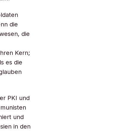
oldaten
enn die
ewesen, die
ahren Kern;
s es die
 glauben
der PKI und
ommunisten
niert und
sien in den