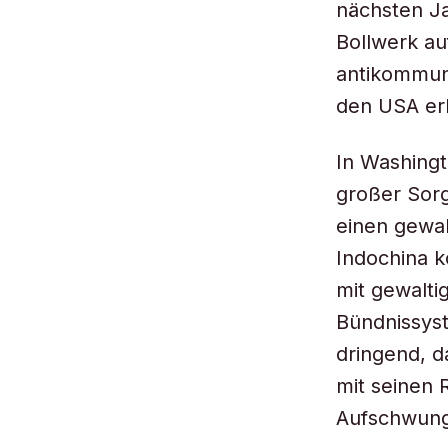
nächsten Ja
Bollwerk au
antikommuni
den USA erh
In Washingt
großer Sorg
einen gewal
Indochina k
mit gewalti
Bündnissys
dringend, d
mit seinen 
Aufschwung 