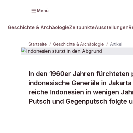
Menü
Geschichte & Archäologie
Zeitpunkte
Ausstellungen
R
Startseite
/
Geschichte & Archäologie
/
Artikel
In den 1960er Jahren fürchteten 
DAMALS Plus
GESCHICHTE & ARCHÄOLOGIE
indonesische Generäle in Jakarta
Indonesien s
reiche Indonesien in wenigen Jah
Putsch und Gegenputsch folgte u
Abgrund