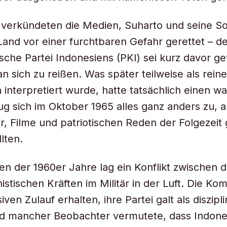
g verkündeten die Medien, Suharto und seine S
Land vor einer furchtbaren Gefahr gerettet – d
che Partei Indonesiens (PKI) sei kurz davor g
n sich zu reißen. Was später teilweise als reine
interpretiert wurde, hatte tatsächlich einen w
ug sich im Oktober 1965 alles ganz anders zu, al
, Filme und patriotischen Reden der Folgezeit
lten.
en der 1960er Jahre lag ein Konflikt zwischen 
stischen Kräften im Militär in der Luft. Die K
ven Zulauf erhalten, ihre Partei galt als diszipli
und mancher Beobachter vermutete, dass Indone