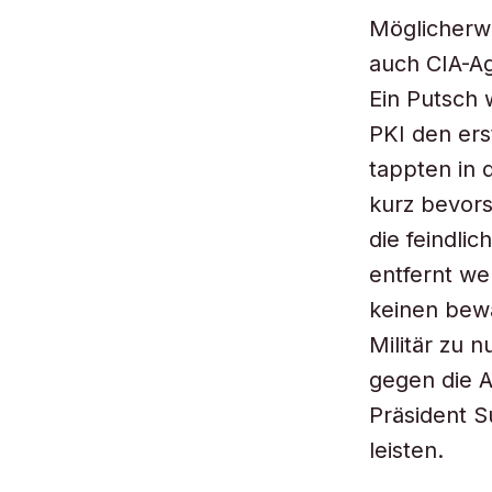
Möglicherwe
auch CIA-Ag
Ein Putsch w
PKI den ers
tappten in 
kurz bevor
die feindli
entfernt we
keinen bewa
Militär zu 
gegen die 
Präsident S
leisten.