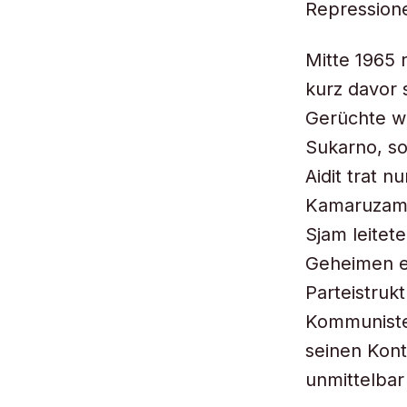
Repressione
Mitte 1965 
kurz davor 
Gerüchte wa
Sukarno, so
Aidit trat 
Kamaruzama
Sjam leitet
Geheimen ex
Parteistruk
Kommunisten
seinen Kont
unmittelbar