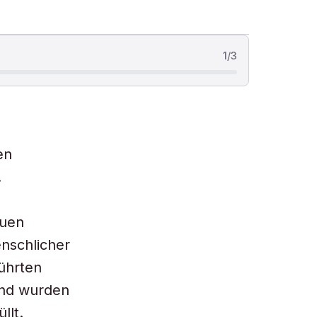
1
/
3
en
.
euen
nschlicher
führten
and wurden
llt.