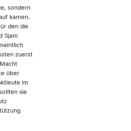
le, sondern
lauf kamen.
für den die
nd Sjam
meintlich
sten zuerst
r Macht
te über
ktleute im
ollten sie
utz
stützung