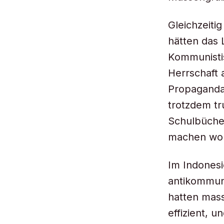
Gleichzeiti
hätten das 
Kommunistis
Herrschaft a
Propaganda 
trotzdem tr
Schulbücher
machen wol
Im Indonesi
antikommuni
hatten massi
effizient, 