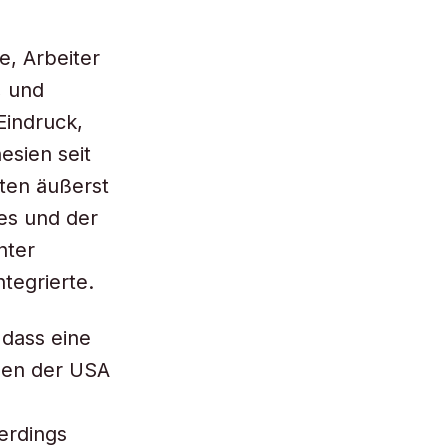
, Arbeiter
, und
Eindruck,
esien seit
uten äußerst
es und der
nter
tegrierte.
 dass eine
elen der USA
a
erdings