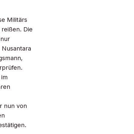
e Militärs
 reißen. Die
 nur
a Nusantara
olgsmann,
rprüfen.
 im
ären
r nun von
en
estätigen.