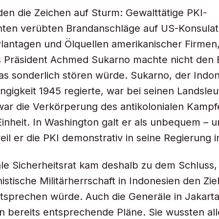
en die Zeichen auf Sturm: Gewalttätige PKI-
ten verübten Brandanschläge auf US-Konsulate
lantagen und Ölquellen amerikanischer Firmen
s Präsident Achmed Sukarno machte nicht den 
das sonderlich stören würde. Sukarno, der Indon
gigkeit 1945 regierte, war bei seinen Landsle
 war die Verkörperung des antikolonialen Kampf
Einheit. In Washington galt er als unbequem – u
il er die PKI demonstrativ in seine Regierung in
le Sicherheitsrat kam deshalb zu dem Schluss,
stische Militärherrschaft in Indonesien den Zi
ntsprechen würde. Auch die Generäle in Jakart
 bereits entsprechende Pläne. Sie wussten all