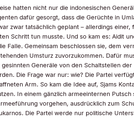
ise hatten nicht nur die indonesischen Generä
enten dafür gesorgt, dass die Gerüchte in Um
ar zwar tatsächlich geplant – allerdings einer, 
ten Schritt tun musste. Und so kam es: Aidit u
die Falle. Gemeinsam beschlossen sie, dem ver
stehenden Umsturz zuvorzukommen. Dafür mus
ch gesinnten Generäle von den Schaltstellen de
rden. Die Frage war nur: wie? Die Partei verfüg
ffneten Arm. So kam die Idee auf, Sjams Konta
nutzen. In einem gänzlich armeeinternen Putsch s
Armeeführung vorgehen, ausdrücklich zum Sch
ukarnos. Die Partei werde nur politische Unter