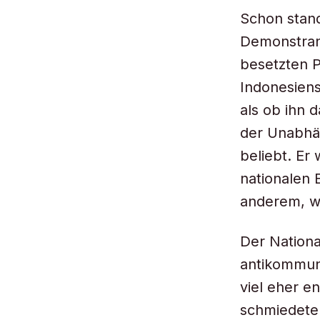
Schon stand
Demonstran
besetzten P
Indonesien
als ob ihn 
der Unabhän
beliebt. Er
nationalen 
anderem, we
Der Nationa
antikommuni
viel eher e
schmiedeten