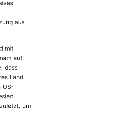
sives
tzung aus
d mit
tnam auf
e, dass
res Land
m US-
esien
zuletzt, um