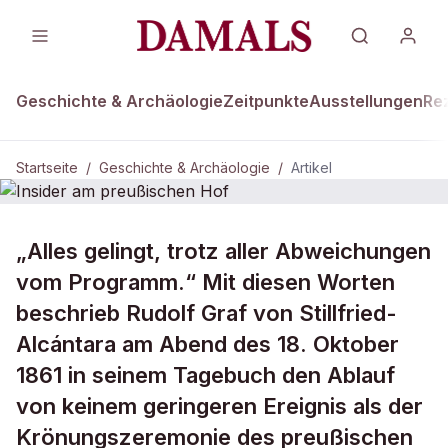
Geschichte & Archäologie
Zeitpunkte
Ausstellungen
Re
Startseite
/
Geschichte & Archäologie
/
Artikel
DAMALS Plus
GESCHICHTE & ARCHÄOLOGIE
„Alles gelingt, trotz aller Abweichungen
Insider am preußischen Hof
vom Programm.“ Mit diesen Worten
beschrieb Rudolf Graf von Stillfried-
Alcántara am Abend des 18. Oktober
1861 in seinem Tagebuch den Ablauf
von keinem geringeren Ereignis als der
Krönungszeremonie des preußischen