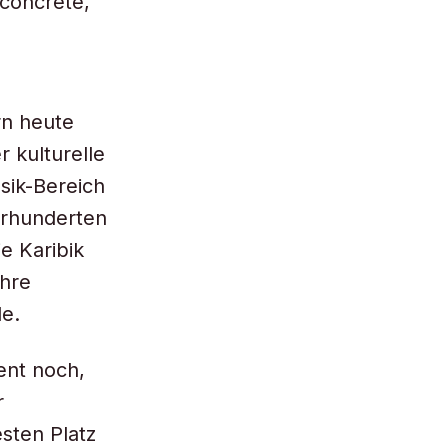
concrète,
rn heute
 kulturelle
sik-Bereich
hrhunderten
e Karibik
ihre
e.
ent noch,
r
sten Platz