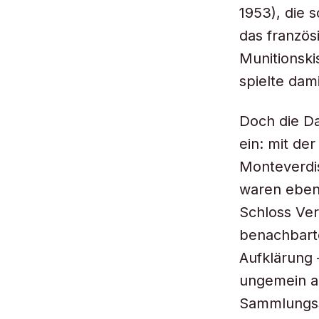
1953), die s
das französ
Munitionski
spielte dam
Doch die Da
ein: mit der
Monteverdis
waren eben
Schloss Ver
benachbarte
Aufklärung 
ungemein a
Sammlungs