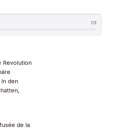
1
/
3
e Revolution
näre
 in den
hatten,
Musée de la