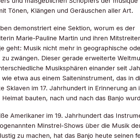
hers und maßgeblichen Schöpfers der musique 
mit Tönen, Klängen und Geräuschen aller Art.
ben demonstriert eine Sektion, worum es der
erin Marie-Pauline Martin und ihren Mitstreite
e geht: Musik nicht mehr in geographische oder
 zu zwängen. Dieser gerade erweiterte Weltmu
unterschiedliche Musiksphären einander seit Ja
 wie etwa aus einem Saiteninstrument, das in di
e Sklaven im 17. Jahrhundert in Erinnerung an 
e Heimat bauten, nach und nach das Banjo wurd
ße Amerikaner im 19. Jahrhundert das Instrum
sogenannten Minstrel-Shows über die Musik de
ustig zu machen, hat das Banjo heute seinen fe