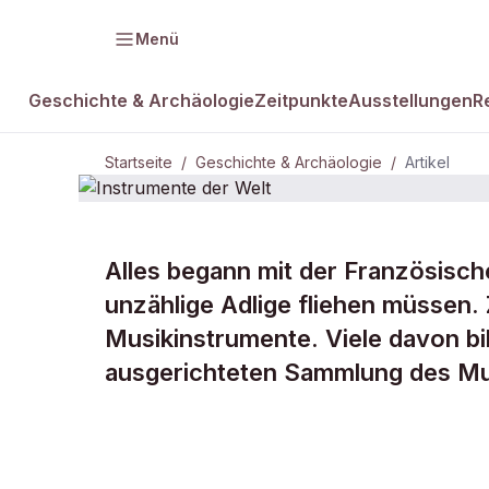
Menü
Geschichte & Archäologie
Zeitpunkte
Ausstellungen
R
Startseite
/
Geschichte & Archäologie
/
Artikel
Alles begann mit der Französisch
DAMALS Plus
GESCHICHTE & ARCHÄOLOGIE
unzählige Adlige fliehen müssen. 
Instrumente
Musikinstrumente. Viele davon bi
ausgerichteten Sammlung des Mu
Welt