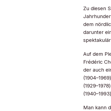
Zu diesen S
Jahrhundert
dem nördlic
darunter ei
spektakulär
Auf dem Ple
Frédéric Ch
der auch e
(1904–1969)
(1929–1978)
(1940–1993
Man kann d