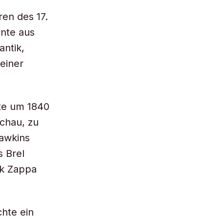
en des 17.
ente aus
ntik,
seiner
te um 1840
Schau, zu
awkins
s Brel
nk Zappa
hte ein