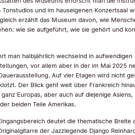
kstätten des Museums erforscht man die Instr
In Tonstudios und im hauseigenen Konzertsaal w
ugleich erzählt das Museum davon, wie Mensch
en: wie sie aufgeführt, wie sie gehört und ko
rt man halbjährlich wechselnd in aufwendigen
ellungen, vor allem aber in der im Mai 2025 n
Dauerausstellung. Auf vier Etagen wird nicht ge
lotzt. Der Blick geht weit über Frankreich hinau
 ganz Europas, aber auch auf diejenige Asiens,
 der beiden Teile Amerikas.
ingangsbereich deutet die thematische Breite a
Originalgitarre der Jazzlegende Django Reinhard