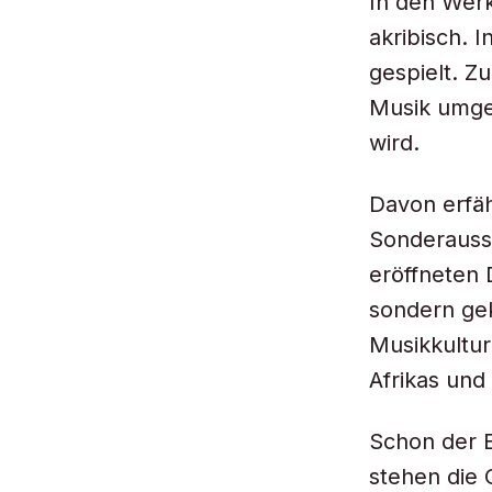
In den Wer
akribisch. 
gespielt. Z
Musik umgeh
wird.
Davon erfäh
Sonderausst
eröffneten 
sondern gek
Musikkultur
Afrikas und
Schon der E
stehen die 