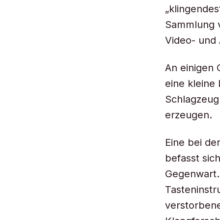
„klingendes
Sammlung vo
Video- und 
An einigen 
eine kleine
Schlagzeug 
erzeugen.
Eine bei d
befasst sic
Gegenwart.
Tasteninst
verstorben