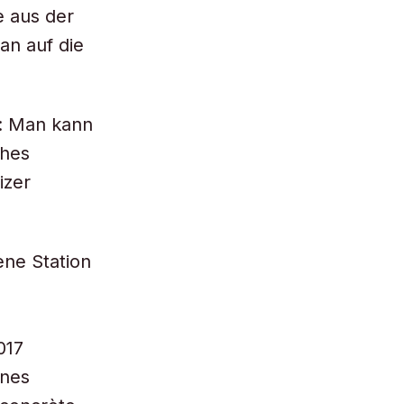
e aus der
an auf die
n: Man kann
ches
izer
ne Station
017
ines