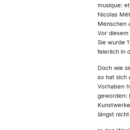
musique: e
Nicolas Méh
Menschen au
Vor diesem
Sie wurde 1
feierlich i
Doch wie si
so hat sich
Vorhaben he
geworden: 
Kunstwerke 
längst nic