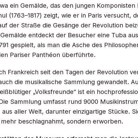
twa ein Gemälde, das den jungen Komponisten 
ul (1763–1817) zeigt, wie er in Paris versucht, 
f der Straße die Gesänge der Revolution beiz
 Gemälde entdeckt der Besucher eine Tuba aus
791 gespielt, als man die Asche des Philosophen
n den Pariser Panthéon überführte.
ch Frankreich seit den Tagen der Revolution ve
 auch die musikalische Sammlung gewandelt. A
ißblütiger „Volksfreunde“ ist ein hochprofessi
Die Sammlung umfasst rund 9000 Musikinstru
aus aller Welt, darunter einzigartige Stücke. 
ht mehr beschlagnahmt, sondern erworben.