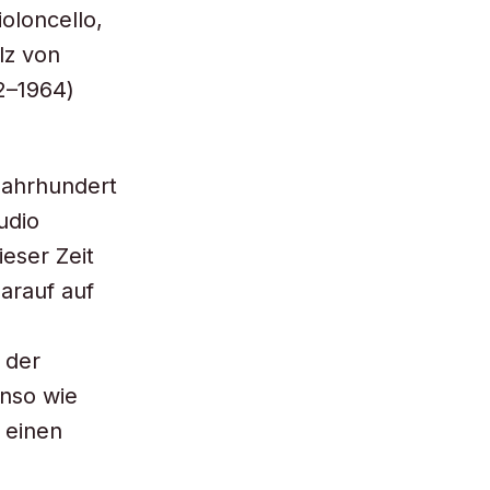
ioloncello,
lz von
2–1964)
Jahrhundert
udio
eser Zeit
arauf auf
 der
enso wie
 einen