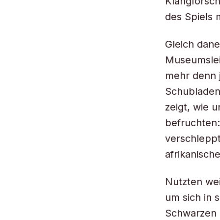
Klangforsc
des Spiels 
Gleich dane
Museumsleit
mehr denn j
Schubladen
zeigt, wie 
befruchten:
verschleppt
afrikanisch
Nutzten wei
um sich in 
Schwarzen l