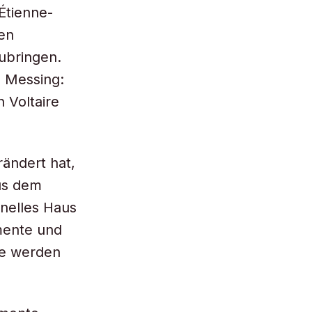
Étienne-
den
ubringen.
 Messing:
 Voltaire
rändert hat,
us dem
onelles Haus
mente und
Sie werden