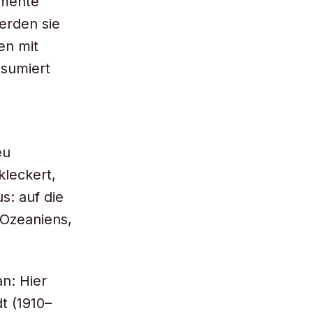
umente
erden sie
en mit
nsumiert
eu
kleckert,
s: auf die
 Ozeaniens,
n: Hier
t (1910–