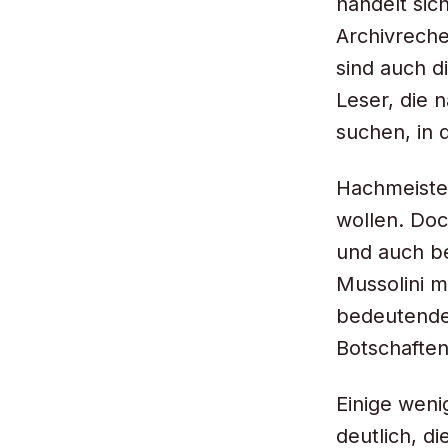
handelt sic
Archivreche
sind auch d
Leser, die 
suchen, in d
Hachmeister
wollen. Do
und auch be
Mussolini m
bedeutenden
Botschaften
Einige wen
deutlich, d