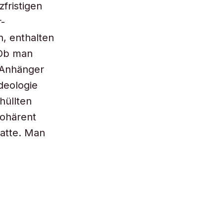
zfristigen
r-
, enthalten
 Ob man
r-Anhänger
deologie
hüllten
kohärent
hatte. Man