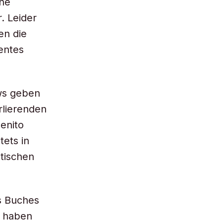
ene
. Leider
en die
entes
ews geben
rlierenden
enito
tets in
itischen
s Buches
u haben