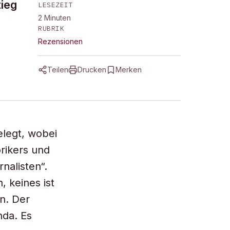
ieg
LESEZEIT
2
Minuten
RUBRIK
Rezensionen
Teilen
Drucken
Merken
elegt, wobei
orikers und
nalisten“.
, keines ist
en. Der
nda. Es