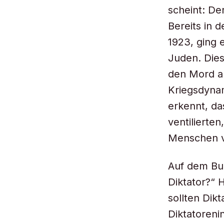
scheint: De
Bereits in 
1923, ging 
Juden. Dies
den Mord an
Kriegsdynam
erkennt, da
ventilierten
Menschen v
Auf dem Buc
Diktator?“ 
sollten Dik
Diktatoreni