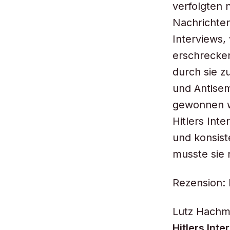
verfolgten 
Nachrichtenw
Interviews,
erschrecken
durch sie z
und Antisem
gewonnen wa
Hitlers Int
und konsist
musste sie 
Rezension:
Lutz Hachm
Hitlers Inte