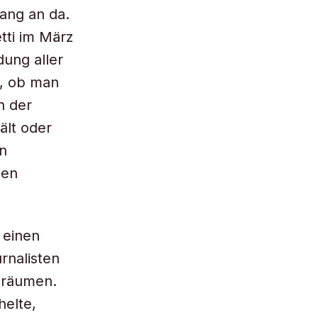
ang an da.
tti im März
dung aller
e, ob man
n der
ält oder
en
nen
 einen
rnalisten
inräumen.
helte,