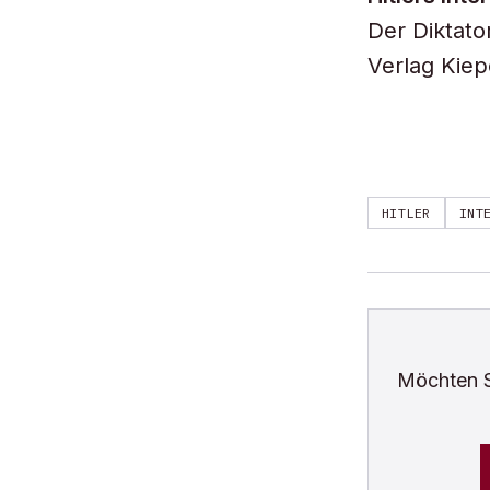
Der Diktato
Verlag Kiep
HITLER
INT
Möchten 