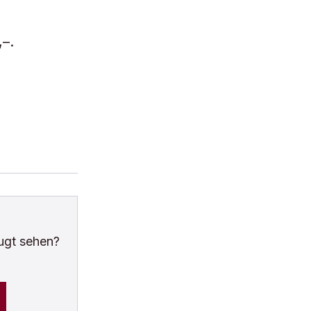
,–.
ugt sehen?