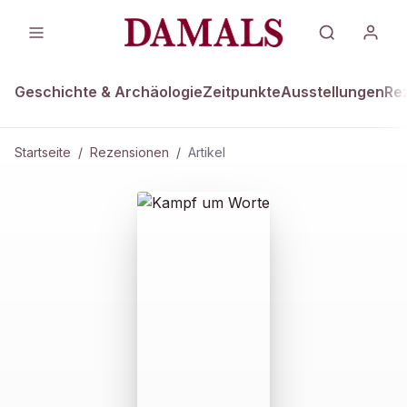
Geschichte & Archäologie
Zeitpunkte
Ausstellungen
Re
Startseite
/
Rezensionen
/
Artikel