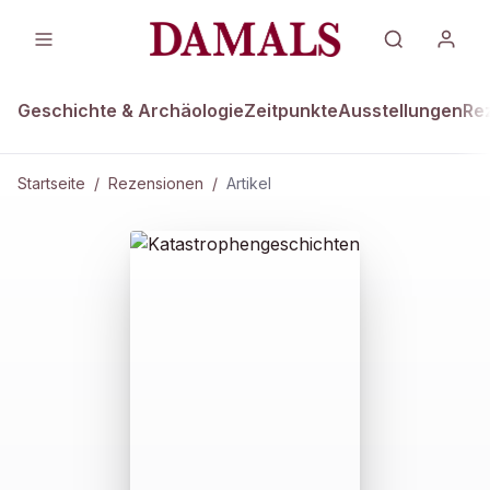
Geschichte & Archäologie
Zeitpunkte
Ausstellungen
Re
Startseite
/
Rezensionen
/
Artikel