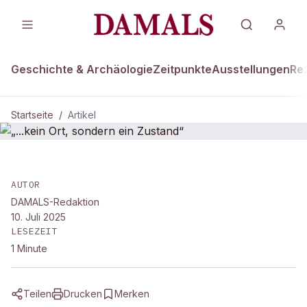
Geschichte & Archäologie
Zeitpunkte
Ausstellungen
Re
Startseite
/
Artikel
DAMALS Plus
„...kein Ort, sondern ein Zustand“
AUTOR
DAMALS-Redaktion
10. Juli 2025
LESEZEIT
1
Minute
Teilen
Drucken
Merken