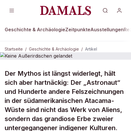
Geschichte & Archäologie
Zeitpunkte
Ausstellungen
Re
Startseite
/
Geschichte & Archäologie
/
Artikel
DAMALS Plus
GESCHICHTE & ARCHÄOLOGIE
Der Mythos ist längst widerlegt, hält
Keine Außerirdischen gelandet
sich aber hartnäckig: Der „Astronaut“
und Hunderte andere Felszeichnungen
in der südamerikanischen Atacama-
Wüste sind nicht das Werk von Aliens,
sondern das grandiose Erbe zweier
untergegangener indigener Kulturen.