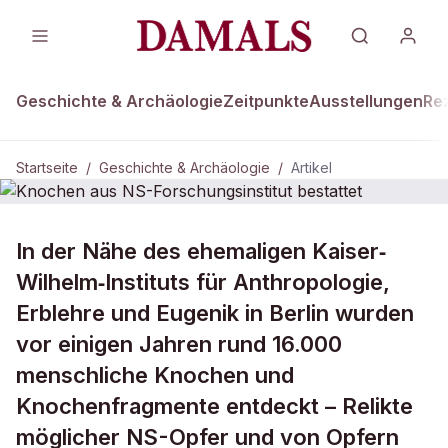
Geschichte & Archäologie
Zeitpunkte
Ausstellungen
Re
Startseite
/
Geschichte & Archäologie
/
Artikel
GESCHICHTE & ARCHÄOLOGIE
In der Nähe des ehemaligen Kaiser‐
Knochen aus NS-Forschungsinstitut
Wilhelm‐Instituts für Anthropologie,
bestattet
Erblehre und Eugenik in Berlin wurden
vor einigen Jahren rund 16.000
menschliche Knochen und
Knochenfragmente entdeckt – Relikte
möglicher NS-Opfer und von Opfern