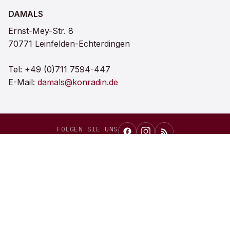
DAMALS
Ernst-Mey-Str. 8
70771 Leinfelden-Echterdingen
Tel:
+49 (0)711 7594-447
E-Mail:
damals@konradin.de
FOLGEN SIE UNS
DAMALS
als bevorzugte Quelle bei Google einrichten
Auf Google merken →
Konradin Mediengruppe
©
2026
DAMALS