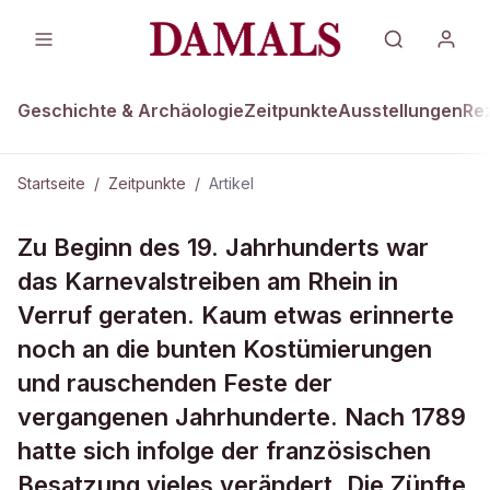
Geschichte & Archäologie
Zeitpunkte
Ausstellungen
Re
Startseite
/
Zeitpunkte
/
Artikel
ZEITPUNKTE · 1789
Zu Beginn des 19. Jahrhunderts war
Kölner Mummenschanz
das Karnevalstreiben am Rhein in
Verruf geraten. Kaum etwas erinnerte
noch an die bunten Kostümierungen
und rauschenden Feste der
vergangenen Jahrhunderte. Nach 1789
hatte sich infolge der französischen
Besatzung vieles verändert. Die Zünfte