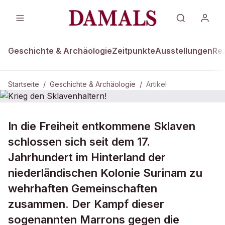
Geschichte & Archäologie
Zeitpunkte
Ausstellungen
Re
Startseite
/
Geschichte & Archäologie
/
Artikel
DAMALS Plus
GESCHICHTE & ARCHÄOLOGIE
In die Freiheit entkommene Sklaven
Krieg den Sklavenhaltern!
schlossen sich seit dem 17.
Jahrhundert im Hinterland der
niederländischen Kolonie Surinam zu
wehrhaften Gemeinschaften
zusammen. Der Kampf dieser
sogenannten Marrons gegen die