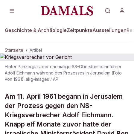
Geschichte & Archäologie
Zeitpunkte
Ausstellungen
Re
Startseite
/
Artikel
Hinter Panzerglas: der ehemalige SS-Obersturmbannführer
DAMALS Plus
Adolf Eichmann während des Prozesses in Jerusalem (Foto
von 1961). akg-images / AP
Kriegsverbrecher vor Gericht
Am 11. April 1961 begann in Jerusalem
der Prozess gegen den NS-
Kriegsverbrecher Adolf Eichmann.
Knapp elf Monate zuvor hatte der
israelische Ministerpräsident David Ben