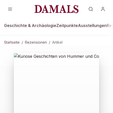
Geschichte & Archäologie
Zeitpunkte
Ausstellungen
Re
Startseite
/
Rezensionen
/
Artikel