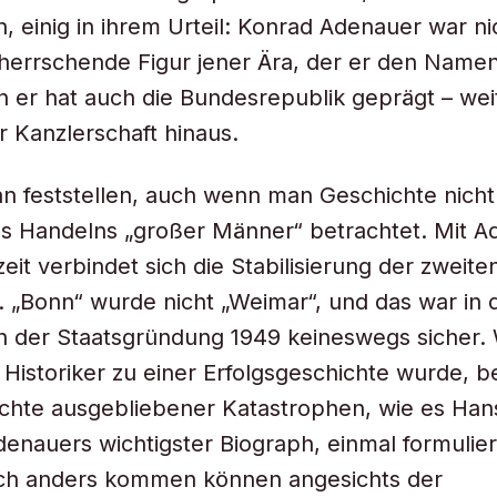
n, einig in ihrem Urteil: Konrad Adenauer war ni
eherrschende Figur jener Ära, der er den Nam
n er hat auch die Bundesrepublik geprägt – wei
r Kanzlerschaft hinaus.
n feststellen, auch wenn man Geschichte nicht 
s Handelns „großer Männer“ betrachtet. Mit A
eit verbindet sich die Stabilisierung der zweit
 „Bonn“ wurde nicht „Weimar“, und das war in 
h der Staatsgründung 1949 keineswegs sicher.
r Historiker zu einer Erfolgsgeschichte wurde, b
chte ausgebliebener Katastrophen, wie es Han
enauers wichtigster Biograph, einmal formulier
uch anders kommen können angesichts der