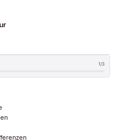
ur
1
/
3
e
hen
fferenzen