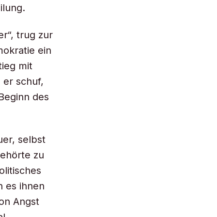
ilung.
r“, trug zur
okratie ein
ieg mit
er schuf,
 Beginn des
uer, selbst
gehörte zu
litisches
n es ihnen
von Angst