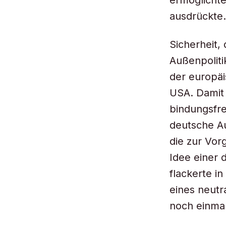
ermöglichte
ausdrückte.
Sicherheit,
Außenpoliti
der europäi
USA. Damit 
bindungsfre
deutsche Au
die zur Vor
Idee einer 
flackerte i
eines neutr
noch einmal