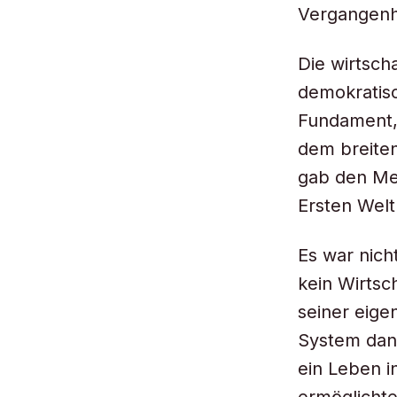
Vergangenh
Die wirtscha
demokratisc
Fundament, 
dem breiten
gab den Men
Ersten Welt
Es war nich
kein Wirtsc
seiner eige
System dann
ein Leben i