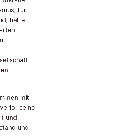
mokratie
smus, für
nd, hatte
erten
Im
ellschaft
ren
ammen mit
verlor seine
it und
lstand und