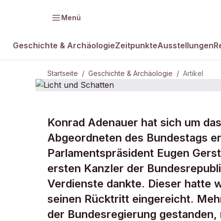
Menü
Geschichte & Archäologie
Zeitpunkte
Ausstellungen
R
Startseite
/
Geschichte & Archäologie
/
Artikel
Konrad Adenauer hat sich um das
DAMALS Plus
GESCHICHTE & ARCHÄOLOGIE
Abgeordneten des Bundestags erh
Licht und
Parlamentspräsident Eugen Gers
ersten Kanzler der Bundesrepubli
Schatten
Verdienste dankte. Dieser hatte
seinen Rücktritt eingereicht. Meh
der Bundesregierung gestanden, n