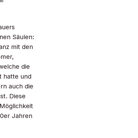
al
auers
enen Säulen:
ianz mit den
omer,
welche die
t hatte und
rn auch die
st. Diese
 Möglichkeit
50er Jahren