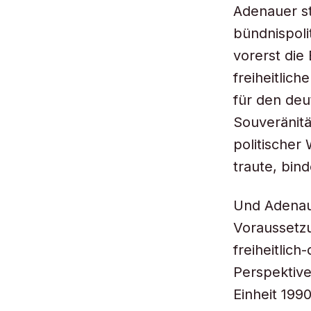
Adenauer st
bündnispoli
vorerst die
freiheitlic
für den deu
Souveränitä
politischer
traute, bin
Und Adenaue
Voraussetzu
freiheitlic
Perspektive
Einheit 199