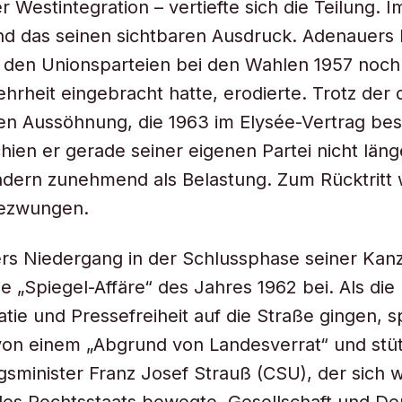
er Westintegration – vertiefte sich die Teilung.
nd das seinen sichtbaren Ausdruck. Adenauers P
 den Unionsparteien bei den Wahlen 1957 noch
hrheit eingebracht hatte, erodierte. Trotz der 
en Aussöhnung, die 1963 im Elysée-Vertrag bes
hien er gerade seiner eigenen Partei nicht läng
dern zunehmend als Belastung. Zum Rücktritt 
ezwungen.
s Niedergang in der Schlussphase seiner Kanz
ie „Spiegel-Affäre“ des Jahres 1962 bei. Als d
tie und Pressefreiheit auf die Straße gingen, s
von einem „Abgrund von Landesverrat“ und stü
gsminister Franz Josef Strauß (CSU), der sich w