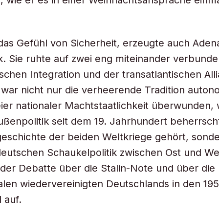
, wie er es in einer Weihnachtsansprache einm
 das Gefühl von Sicherheit, erzeugte auch Aden
k. Sie ruhte auf zwei eng miteinander verbund
schen Integration und der transatlantischen All
war nicht nur die verheerende Tradition auton
ier nationaler Machtstaatlichkeit überwunden, 
ßenpolitik seit dem 19. Jahrhundert beherrsch
geschichte der beiden Weltkriege gehört, sonde
deutschen Schaukelpolitik zwischen Ost und We
n der Debatte über die Stalin-Note und über die
alen wiedervereinigten Deutschlands in den 19
 auf.