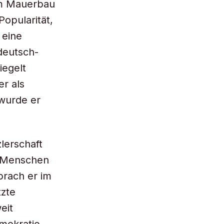
 Im Mauerbau
opularität,
 eine
deutsch-
iegelt
er als
wurde er
lerschaft
ie Menschen
prach er im
tzte
eit