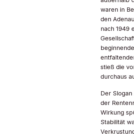
außerhalb d
waren in Be
den Adenaue
nach 1949 e
Gesellschaf
beginnende
entfaltende
stieß die v
durchaus au
Der Slogan
der Rentenr
Wirkung spü
Stabilität 
Verkrustung