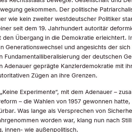
es Rechtsstaats bewegte. Gesellschaft und De
wegung gekommen. Der politische Patriarchali
r wie kein zweiter westdeutscher Politiker sta
iner seit dem 19. Jahrhundert autoritär deformi
t den Übergang in die Demokratie erleichtert. 
n Generationswechsel und angesichts der sich
n Fundamentalliberalisierung der deutschen Ges
on Adenauer geprägte Kanzlerdemokratie mit ih
toritativen Zügen an ihre Grenzen.
 „Keine Experimente“, mit dem Adenauer – zus
eform – die Wahlen von 1957 gewonnen hatte, 
rbar. Was lange als Versprechen von Sicherhe
wahrgenommen worden war, klang nun nach Stil
, innen- wie außenpolitisch.