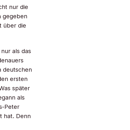
cht nur die
en gegeben
t über die
nur als das
denauers
en deutschen
den ersten
 Was später
egann als
s-Peter
t hat. Denn