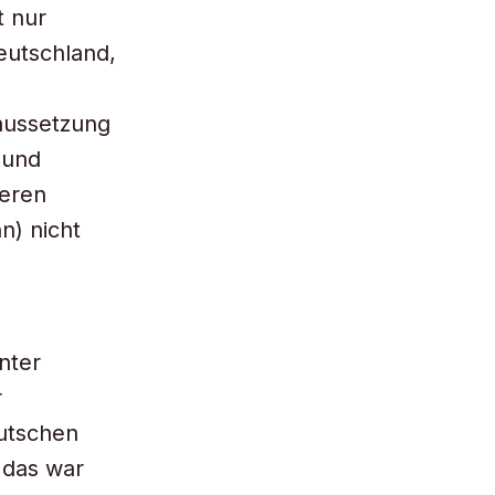
t nur
eutschland,
aussetzung
 und
deren
n) nicht
nter
r
eutschen
 das war