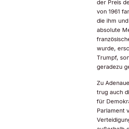
der Preis d
von 1961 fa
die ihm und
absolute Me
französisch
wurde, ersc
Trumpf, son
geradezu g
Zu Adenauer
trug auch d
für Demokra
Parlament 
Verteidigun