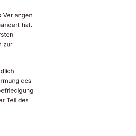
s Verlangen
eändert hat.
rsten
n zur
dlich
marmung des
befriedigung
r Teil des