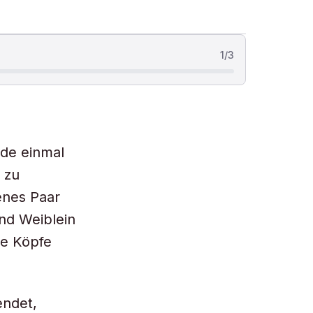
1
/
3
ade einmal
 zu
enes Paar
nd Weiblein
ie Köpfe
endet,