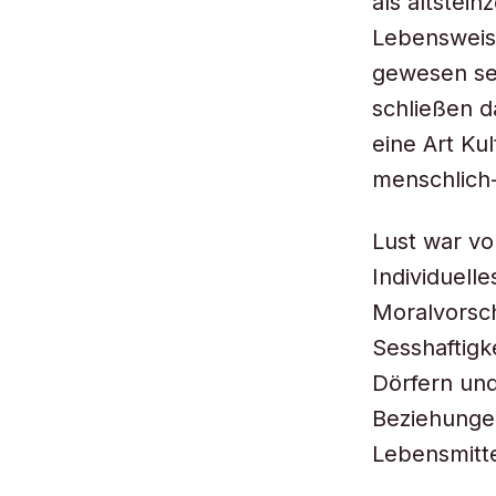
als altstei
Lebensweis
gewesen se
schließen d
eine Art Ku
menschlich-
Lust war v
Individuell
Moralvorsch
Sesshaftigk
Dörfern un
Beziehunge
Lebensmitt