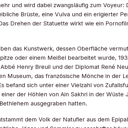
mehr und wird dabei zwangsläufig zum Voyeur:
liche Brüste, eine Vulva und ein erigierter P
Das Drehen der Statuette wirkt wie ein Pornofi
ben das Kunstwerk, dessen Oberfläche vermutl
spitze oder einem Meißel bearbeitet wurde, 19
Abbé Henry Breuil und der Diplomat René Neuvi
nen Museum, das französische Mönche in der L
Es befand sich unter einer Vielzahl von Zufallsf
 einer der Höhlen von Ain Sakhri in der Wüste 
 Bethlehem ausgegraben hatten.
ntstammt dem Volk der Natufier aus dem Epipal