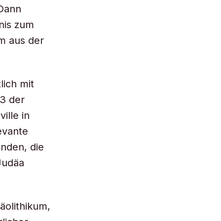
 Dann
enis zum
lm aus der
ich mit
33 der
lle in
evante
unden, die
Judäa
äolithikum,