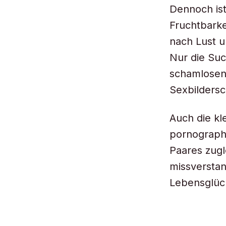
Dennoch ist
Fruchtbarke
nach Lust u
Nur die Su
schamlosen 
Sexbilders
Auch die kl
pornographi
Paares zugl
missverstan
Lebensglück