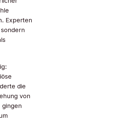
rlicher
hle
n. Experten
, sondern
ls
ig:
giöse
derte die
stehung von
 gingen
zum