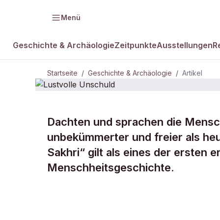
Menü
Geschichte & Archäologie
Zeitpunkte
Ausstellungen
R
Startseite
/
Geschichte & Archäologie
/
Artikel
Dachten und sprachen die Mensch
DAMALS Plus
GESCHICHTE & ARCHÄOLOGIE
unbekümmerter und freier als heu
Lustvolle
Sakhri“ gilt als eines der ersten
Menschheitsgeschichte.
Unschuld