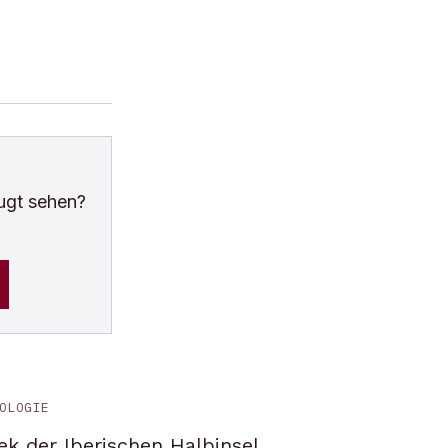
ugt sehen?
OLOGIE
ek der Iberischen Halbinsel