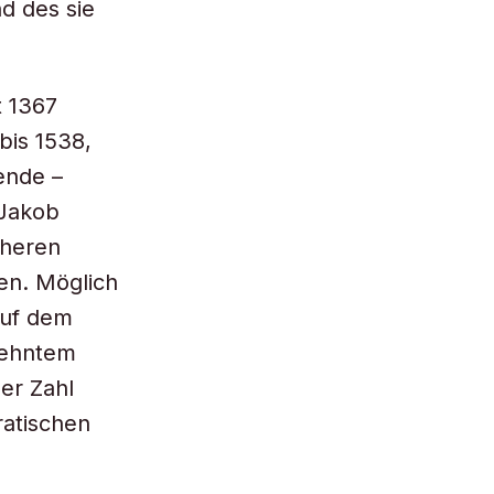
d des sie
t 1367
bis 1538,
rende –
 Jakob
öheren
en. Möglich
auf dem
edehntem
er Zahl
ratischen