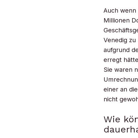
Auch wenn e
Millionen D
Geschäftsge
Venedig zu 
aufgrund de
erregt hätt
Sie waren n
Umrechnunge
einer an di
nicht gewoh
Wie kön
dauerha