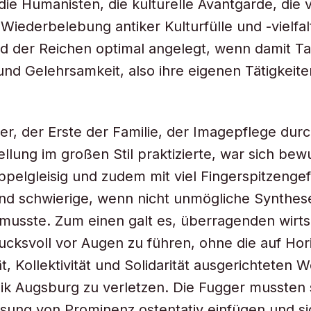
die Humanisten, die kulturelle Avantgarde, die 
 Wiederbelebung antiker Kulturfülle und -vielfal
d der Reichen optimal angelegt, wenn damit Ta
nd Gelehrsamkeit, also ihre eigenen Tätigkeiten
r, der Erste der Familie, der Imagepflege dur
ellung im großen Stil praktizierte, war sich bew
ppelgleisig und zudem mit viel Fingerspitzenge
nd schwierige, wenn nicht unmögliche Synthes
musste. Zum einen galt es, überragenden wirts
rucksvoll vor Augen zu führen, ohne die auf Hori
, Kollektivität und Solidarität ausgerichteten W
ik Augsburg zu verletzen. Die Fugger mussten s
isung von Prominenz ostentativ einfügen und si