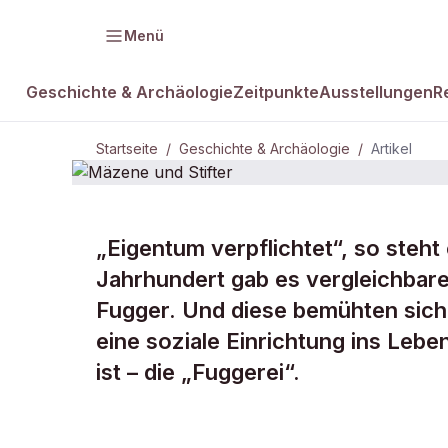
Menü
Geschichte & Archäologie
Zeitpunkte
Ausstellungen
R
Startseite
/
Geschichte & Archäologie
/
Artikel
„Eigentum verpflichtet“, so steh
DAMALS Plus
GESCHICHTE & ARCHÄOLOGIE
Jahrhundert gab es vergleichbar
Mäzene und
Fugger. Und diese bemühten sich:
eine soziale Einrichtung ins Leb
Stifter
ist – die „Fuggerei“.