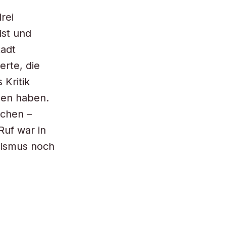
rei
ist und
tadt
erte, die
Kritik
den haben.
schen –
Ruf war in
lismus noch