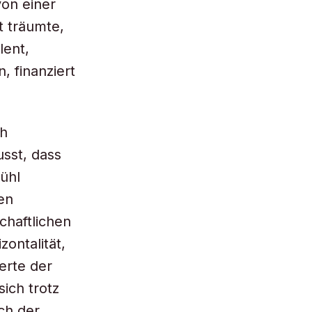
von einer
t träumte,
lent,
, finanziert
ch
usst, dass
fühl
en
chaftlichen
zontalität,
erte der
ich trotz
ch der