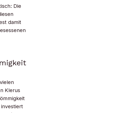
isch: Die
diesen
est damit
ngesessenen
migkeit
vielen
n Klerus
römmigkeit
investiert