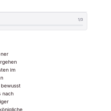
1
/
3
ener
tergehen
sten im
en
r bewusst
s nach
iger
königliche