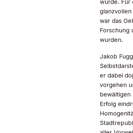
wurde. Für 
glanzvollen
war das Gel
Forschung u
wurden.
Jakob Fugge
Selbstdarst
er dabei do
vorgehen u
bewältigen 
Erfolg eind
Homogenität
Stadtrepubl
aller Vorwe