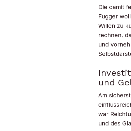
Die damit f
Fugger woll
Willen zu k
rechnen, da
und vornehm
Selbstdarst
Investi
und Ge
Am sicherst
einflussrei
war Reichtu
und des Gla