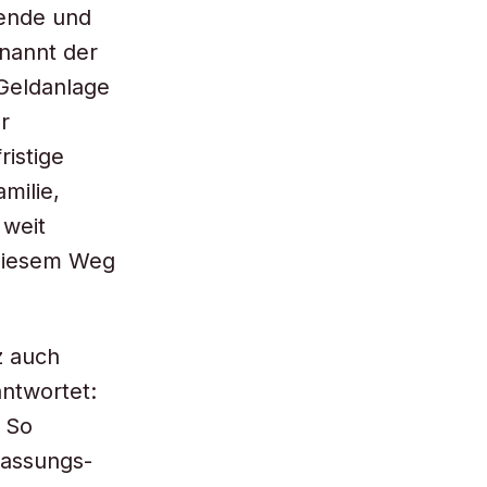
uende und
nannt der
 Geldanlage
r
ristige
milie,
 weit
 diesem Weg
z auch
antwortet:
! So
fassungs-