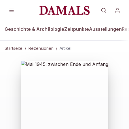
Geschichte & Archäologie
Zeitpunkte
Ausstellungen
Re
Startseite
/
Rezensionen
/
Artikel