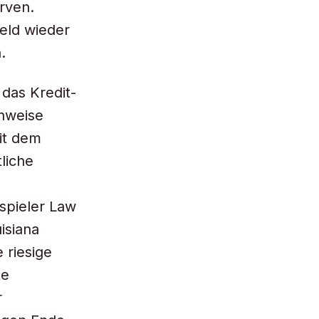
rven.
eld wieder
.
 das Kredit-
enweise
it dem
liche
spieler Law
isiana
 riesige
te
r