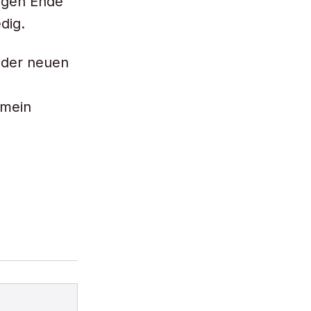
ngen Ende
dig.
 der neuen
emein