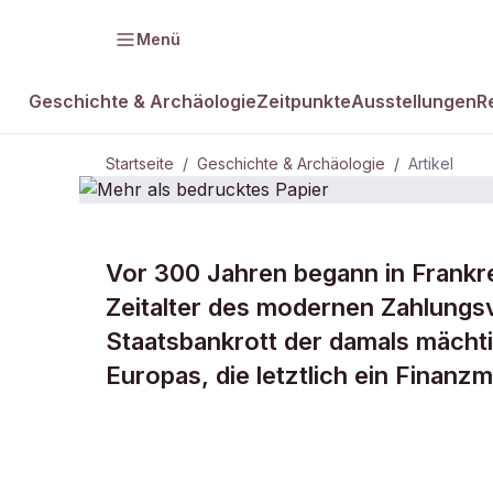
Menü
Geschichte & Archäologie
Zeitpunkte
Ausstellungen
R
Startseite
/
Geschichte & Archäologie
/
Artikel
Vor 300 Jahren begann in Frankre
DAMALS Plus
GESCHICHTE & ARCHÄOLOGIE
Zeitalter des modernen Zahlungs
Mehr als be
Staatsbankrott der damals mäch
Europas, die letztlich ein Finanzm
Papier