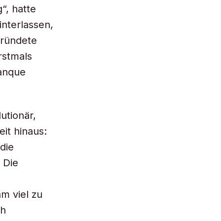
“, hatte
interlassen,
gründete
rstmals
Banque
utionär,
it hinaus:
die
 Die
m viel zu
ch