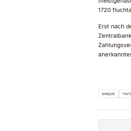
meistgehas
1720 fluchta
Erst nach d
Zentralbank
Zahlungsver
anerkanntes
BANQUE
PAP