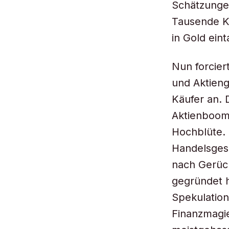
Schätzungen
Tausende Ku
in Gold ein
Nun forciert
und Aktieng
Käufer an. 
Aktienboom 
Hochblüte. 
Handelsgese
nach Gerüc
gegründet h
Spekulation
Finanzmagie