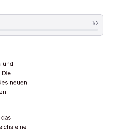
1
/
3
m und
 Die
 des neuen
den
 das
eichs eine