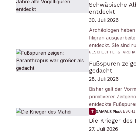
Schwäbische Alb
entdeckt
30. Juli 2026
Archäologen haben i
filigran ausgearbei
entdeckt. SIe sind r
GESCHICHTE & ARCHÄ
Fußspuren zeige
gedacht
28. Juli 2026
Bisher galt der Vorm
primitiverer Zeitge
entdeckte Fußspuren
GESCHI
DAMALS Plus
Die Krieger des
27. Juli 2026