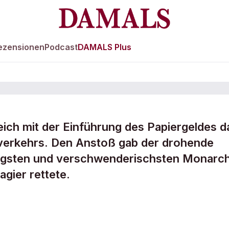
ezensionen
Podcast
DAMALS Plus
ich mit der Einführung des Papiergeldes d
verkehrs. Den Anstoß gab der drohende
drucktes
tigsten und verschwenderischsten Monarch
agier rettete.