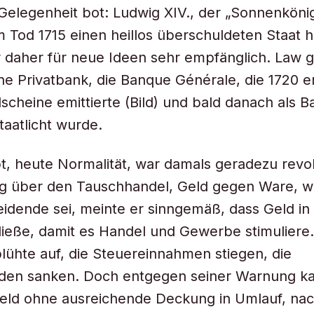
 Gelegenheit bot: Ludwig XIV., der „Sonnenkönig
 Tod 1715 einen heillos überschuldeten Staat h
 daher für neue Ideen sehr empfänglich. Law 
ne Privatbank, die Banque Générale, die 1720 e
scheine emittierte (Bild) und bald danach als 
taatlicht wurde.
, heute Normalität, war damals geradezu revol
g über den Tauschhandel, Geld gegen Ware, we
idende sei, meinte er sinngemäß, dass Geld in 
fließe, damit es Handel und Gewerbe stimuliere.
blühte auf, die Steuereinnahmen stiegen, die
lden sanken. Doch entgegen seiner Warnung ka
geld ohne ausreichende Deckung in Umlauf, na