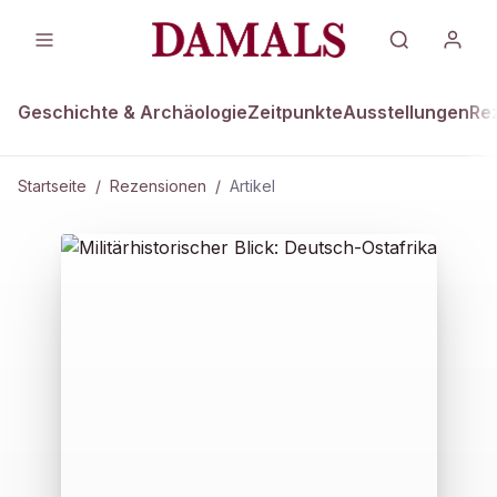
Geschichte & Archäologie
Zeitpunkte
Ausstellungen
Re
Startseite
/
Rezensionen
/
Artikel