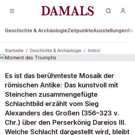
Geschichte & Archäologie
Zeitpunkte
Ausstellungen
Re
Startseite
/
Geschichte & Archäologie
/
Artikel
DAMALS Plus
GESCHICHTE & ARCHÄOLOGIE
Es ist das berühmteste Mosaik der
Moment des Triumphs
römischen Antike: Das kunstvoll mit
Steinchen zusammengefügte
Schlachtbild erzählt vom Sieg
Alexanders des Großen (356–323 v.
Chr.) über den Perserkönig Dareios III.
Welche Schlacht dargestellt wird, bleibt