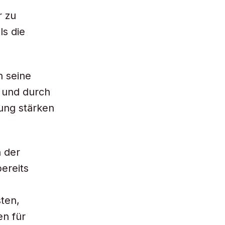
r zu
s die
 seine
t und durch
ung stärken
n der
ereits
sten,
en für