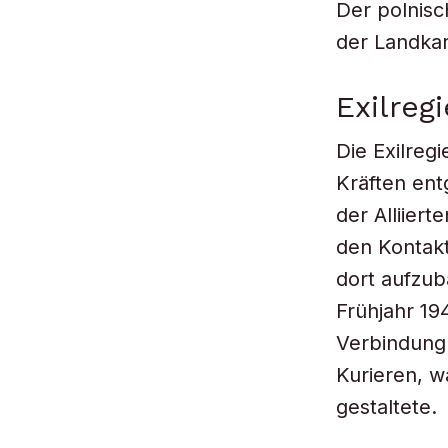
Der polnisc
der Landka
Exilreg
Die Exilreg
Kräften ent
der Alliier
den Kontak
dort aufzub
Frühjahr 19
Verbindung
Kurieren, w
gestaltete.