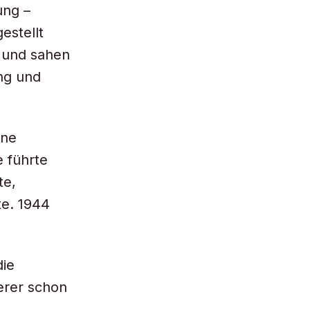
ung –
estellt
n und sahen
ng und
ine
e führte
te,
te. 1944
die
erer schon