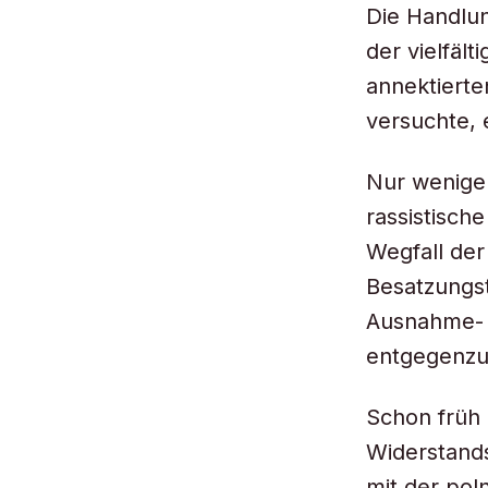
Die Handlun
der vielfäl
annektierte
versuchte, 
Nur wenige 
rassistisch
Wegfall der
Besatzungst
Ausnahme- 
entgegenzu
Schon früh 
Widerstands
mit der pol