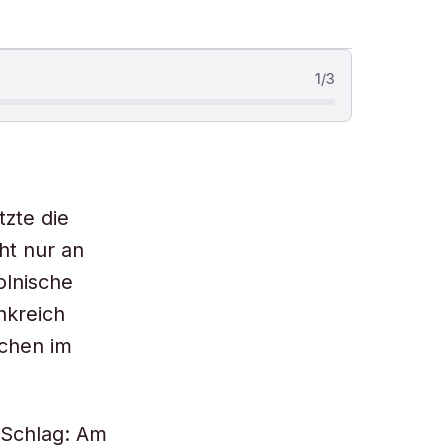
1
/
3
zte die
ht nur an
olnische
nkreich
echen im
 Schlag: Am