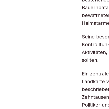
Bauernbatai
bewaffneten
Heimatarme
Seine beso
Kontrollfunk
Aktivitäten
sollten.
Ein zentral
Landkarte v
beschriebe
Zehntausend
Politiker u