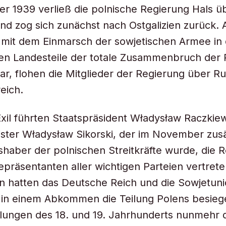
r 1939 verließ die polnische Regierung Hals ü
d zog sich zunächst nach Ostgalizien zurück. A
mit dem Einmarsch der sowjetischen Armee in 
en Landesteile der totale Zusammenbruch der 
r, flohen die Mitglieder der Regierung über R
eich.
Exil führten Staatspräsident Władysław Raczkie
ster Władysław Sikorski, der im November zusä
haber der polnischen Streitkräfte wurde, die R
epräsentanten aller wichtigen Parteien vertrete
n hatten das Deutsche Reich und die Sowjetun
in einem Abkommen die Teilung Polens besiege
ilungen des 18. und 19. Jahrhunderts nunmehr d