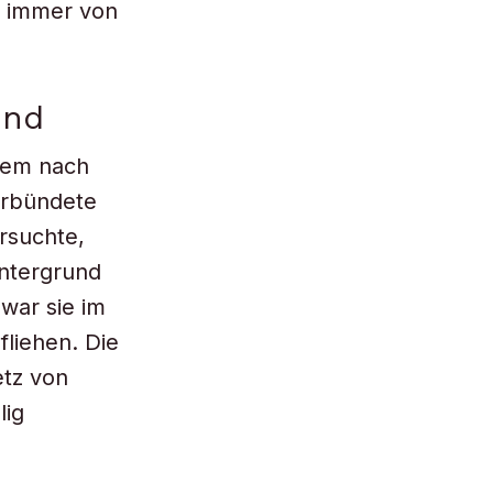
ür immer von
und
 dem nach
erbündete
rsuchte,
Untergrund
war sie im
liehen. Die
etz von
lig