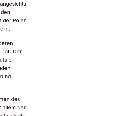
angesichts
n den
t der Polen
ern.
 deren
 bot. Der
utale
nden
rund
rmen des
r allem der
ntwickelte