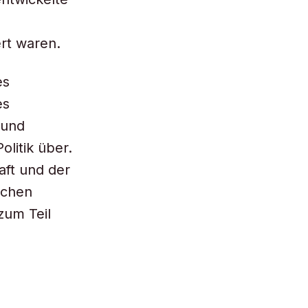
d
ert waren.
es
es
 und
litik über.
aft und der
schen
zum Teil