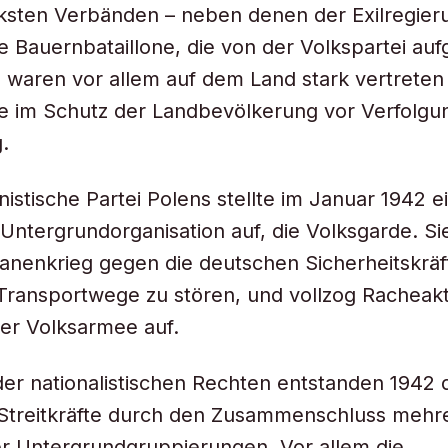
ksten Verbänden – neben denen der Exilregier
e Bauernbataillone, die von der Volkspartei aufg
 waren vor allem auf dem Land stark vertrete
e im Schutz der Landbevölkerung vor Verfolgu
.
stische Partei Polens stellte im Januar 1942 e
e Untergrundorganisation auf, die Volksgarde. Si
sanenkrieg gegen die deutschen Sicherheitskräf
Transportwege zu stören, und vollzog Racheak
 der Volksarmee auf.
der nationalistischen Rechten entstanden 1942 
 Streitkräfte durch den Zusammenschluss mehr
r Untergrundgruppierungen. Vor allem die