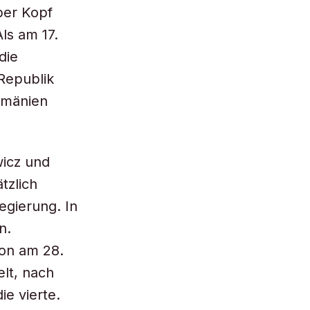
ber Kopf
ls am 17.
die
Republik
umänien
wicz und
tzlich
egierung. In
n.
ion am 28.
lt, nach
ie vierte.