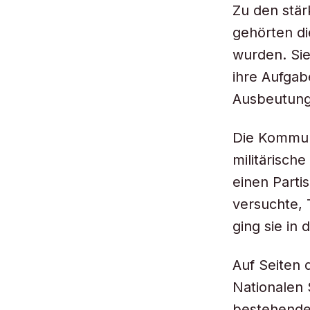
Zu den stär
gehörten di
wurden. Sie
ihre Aufgab
Ausbeutung
Die Kommuni
militärisch
einen Parti
versuchte, 
ging sie in
Auf Seiten 
Nationalen
bestehende