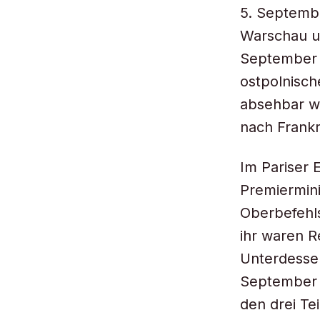
5. Septembe
Warschau un
September 
ostpolnisch
absehbar wa
nach Frankr
Im Pariser 
Premiermini
Oberbefehls
ihr waren R
Unterdesse
September 
den drei Te