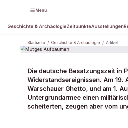
Menü
Geschichte & Archäologie
Zeitpunkte
Ausstellungen
R
Startseite
/
Geschichte & Archäologie
/
Artikel
Die deutsche Besatzungszeit in 
DAMALS Plus
GESCHICHTE & ARCHÄOLOGIE
Widerstandsereignissen. Am 19. 
Mutiges
Warschauer Ghetto, und am 1. Aug
Untergrundarmee einen militäris
Aufbäumen
scheiterten, zeugen aber vom un