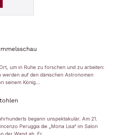
Himmelsschau
Ort, um in Ruhe zu forschen und zu arbeiten:
h werden auf den dänischen Astronomen
on seinem König…
tohlen
ahrhunderts begann unspektakulär. Am 21.
ncenzo Peruggia die „Mona Lisa“ im Salon
on der Wand ab. Er…