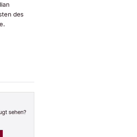
lian
sten des
e.
ugt sehen?