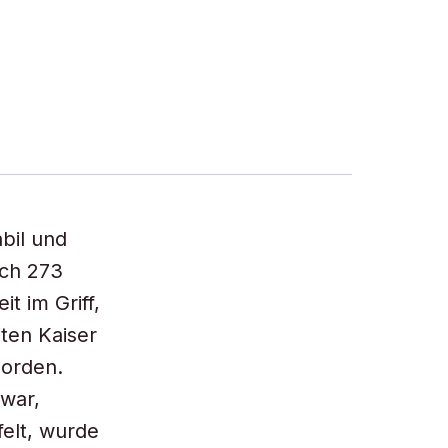
abil und
och 273
t im Griff,
iten Kaiser
Norden.
 war,
felt, wurde