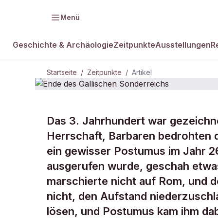
Menü
Geschichte & Archäologie
Zeitpunkte
Ausstellungen
R
Startseite
/
Zeitpunkte
/
Artikel
ZEITPUNKTE
Das 3. Jahrhundert war gezeichne
Ende des Ga
Herrschaft, Barbaren bedrohten d
ein gewisser Postumus im Jahr 
Sonderreich
ausgerufen wurde, geschah etwa
marschierte nicht auf Rom, und d
nicht, den Aufstand niederzuschl
lösen, und Postumus kam ihm dab