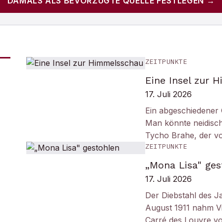
DAMALS
ALS BEVORZUGTE QUELLE FESTLEGEN →
ZEITPUNKTE
Eine Insel zur 
17. Juli 2026
Ein abgeschiedener 
Man könnte neidisc
Tycho Brahe, der v
ZEITPUNKTE
„Mona Lisa" ges
17. Juli 2026
Der Diebstahl des J
August 1911 nahm Vi
Carré des Louvre v