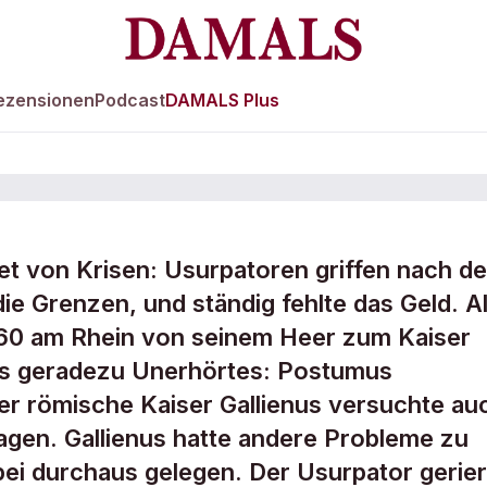
ezensionen
Podcast
DAMALS Plus
t von Krisen: Usurpatoren griffen nach de
llischen
ie Grenzen, und ständig fehlte das Geld. A
260 am Rhein von seinem Heer zum Kaiser
s
s geradezu Unerhörtes: Postumus
er römische Kaiser Gallienus versuchte au
agen. Gallienus hatte andere Probleme zu
ei durchaus gelegen. Der Usurpator gerier