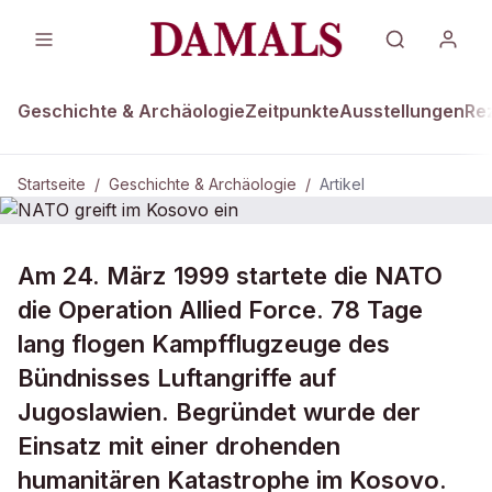
Geschichte & Archäologie
Zeitpunkte
Ausstellungen
Re
Startseite
/
Geschichte & Archäologie
/
Artikel
DAMALS Plus
GESCHICHTE & ARCHÄOLOGIE
Am 24. März 1999 startete die NATO
NATO greift im Kosovo ein
die Operation Allied Force. 78 Tage
lang flogen Kampfflugzeuge des
Bündnisses Luftangriffe auf
Jugoslawien. Begründet wurde der
Einsatz mit einer drohenden
humanitären Katastrophe im Kosovo.