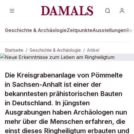
Geschichte & Archäologie
Zeitpunkte
Ausstellungen
Re
Startseite
/
Geschichte & Archäologie
/
Artikel
DAMALS Plus
GESCHICHTE & ARCHÄOLOGIE
Die Kreisgrabenanlage von Pömmelte
Neue Erkenntnisse zum Leben am
in Sachsen-Anhalt ist einer der
Ringheiligtum
bekanntesten prähistorischen Bauten
in Deutschland. In jüngsten
Ausgrabungen haben Archäologen nun
mehr über die Menschen erfahren, die
einst dieses Ringheiligtum erbauten und