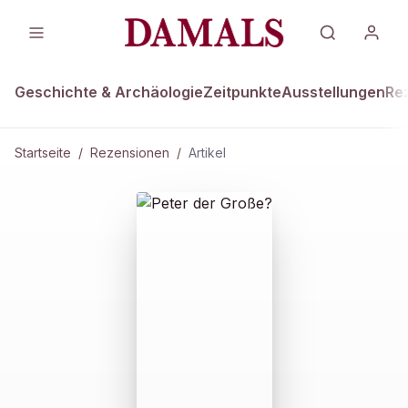
Geschichte & Archäologie
Zeitpunkte
Ausstellungen
Re
Startseite
/
Rezensionen
/
Artikel