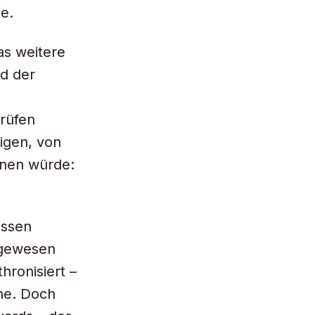
e.
as weitere
d der
rüfen
igen, von
nnen würde:
essen
) gewesen
hronisiert –
che. Doch