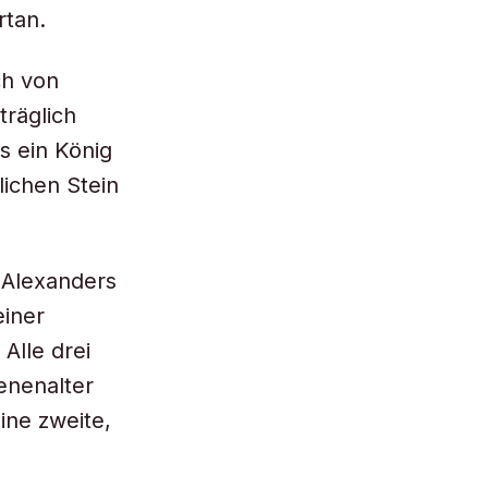
rtan.
ch von
träglich
ss ein König
lichen Stein
 Alexanders
einer
Alle drei
enenalter
ine zweite,