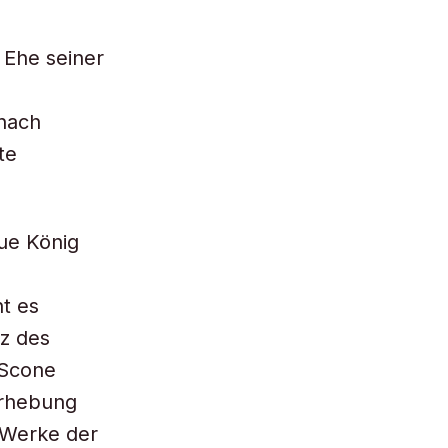
 Ehe seiner
 nach
te
ue König
t es
nz des
 Scone
erhebung
 Werke der