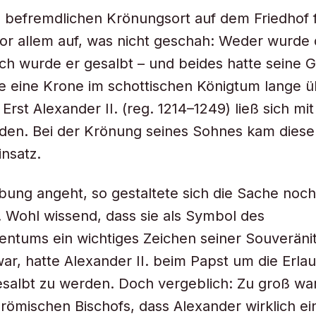
efremdlichen Krönungsort auf dem Friedhof fä
or allem auf, was nicht geschah: Weder wurde
ch wurde er gesalbt – und beides hatte seine 
te eine Krone im schottischen Königtum lange 
 Erst Alexander II. (reg. 1214–1249) ließ sich mit
lden. Bei der Krönung seines Sohnes kam dies
insatz.
bung angeht, so gestaltete sich die Sache noc
. Wohl wissend, dass sie als Symbol des
ntums ein wichtiges Zeichen seiner Souveränit
ar, hatte Alexander II. beim Papst um die Erla
salbt zu werden. Doch vergeblich: Zu groß wa
 römischen Bischofs, dass Alexander wirklich ei