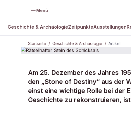
Menü
Geschichte & Archäologie
Zeitpunkte
Ausstellungen
R
Startseite
/
Geschichte & Archäologie
/
Artikel
Am 25. Dezember des Jahres 195
DAMALS Plus
GESCHICHTE & ARCHÄOLOGIE
den „Stone of Destiny“ aus der W
Rätselhafter
einst eine wichtige Rolle bei der
Geschichte zu rekonstruieren, ist
Schicksals