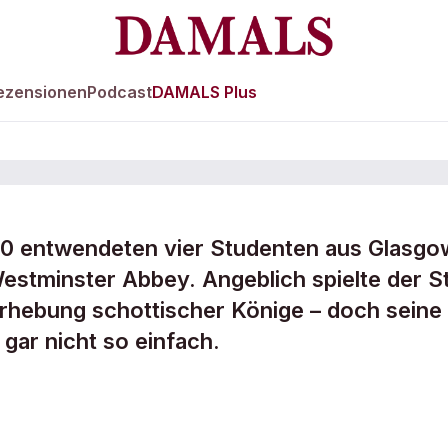
ezensionen
Podcast
DAMALS Plus
0 entwendeten vier Studenten aus Glasgo
estminster Abbey. Angeblich spielte der S
 Stein des
 Erhebung schottischer Könige – doch seine
 gar nicht so einfach.