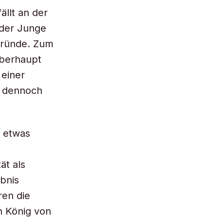
llt an der
 der Junge
Gründe. Zum
überhaupt
 einer
e dennoch
h etwas
ät als
ubnis
ren die
n König von