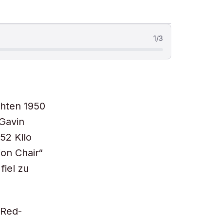
1
/
3
chten 1950
 Gavin
52 Kilo
ion Chair“
fiel zu
-Red-