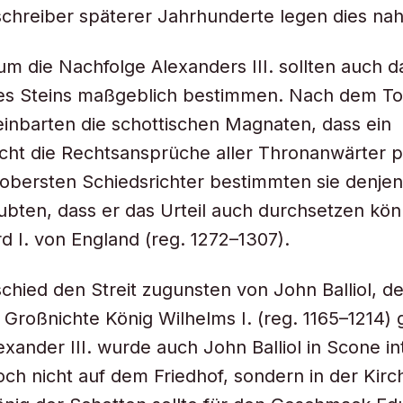
chreiber späterer Jahrhunderte legen dies nah
um die Nachfolge Alexanders III. sollten auch d
des Steins maßgeblich bestimmen. Nach dem To
einbarten die schottischen Magnaten, dass ein
cht die Rechtsansprüche aller Thronanwärter p
 obersten Schiedsrichter bestimmten sie denjen
ubten, dass er das Urteil auch durchsetzen kö
d I. von England (reg. 1272–1307).
chied den Streit zugunsten von John Balliol, d
 Großnichte König Wilhelms I. (reg. 1165–1214
xander III. wurde auch John Balliol in Scone int
och nicht auf dem Friedhof, sondern in der Kir