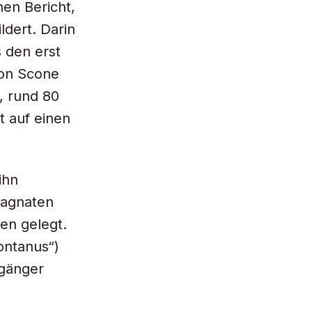
hen Bericht,
ldert. Darin
 den erst
von Scone
, rund 80
t auf einen
ihn
Magnaten
en gelegt.
ontanus“)
rgänger