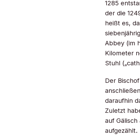
1285 entsta
der die 1249
heißt es, d
siebenjähr
Abbey (im h
Kilometer n
Stuhl („cat
Der Bischof
anschließen
daraufhin d
Zuletzt hab
auf Gälisch
aufgezählt.