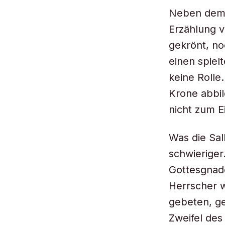
Neben dem b
Erzählung v
gekrönt, no
einen spiel
keine Rolle.
Krone abbi
nicht zum E
Was die Sal
schwieriger
Gottesgnade
Herrscher w
gebeten, ge
Zweifel des