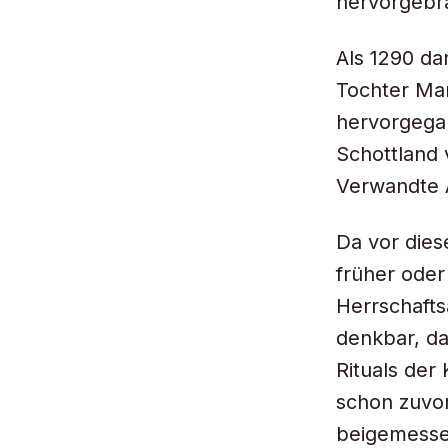
hervorgebr
Als 1290 da
Tochter Mar
hervorgega
Schottland 
Verwandte 
Da vor dies
früher oder 
Herrschafts
denkbar, da
Rituals der
schon zuvo
beigemessen