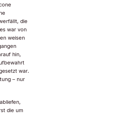
Scone
ahe
erfällt, die
zes war von
gen weisen
egangen
rauf hin,
aufbewahrt
esetzt war.
tung – nur
abliefen,
rst die um