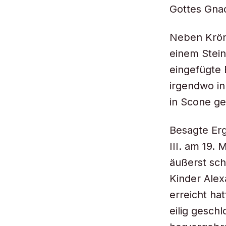
Gottes Gnad
Neben Krönu
einem Stein
eingefügte 
irgendwo in
in Scone ge
Besagte Er
III. am 19. 
äußerst sch
Kinder Alex
erreicht ha
eilig gesch