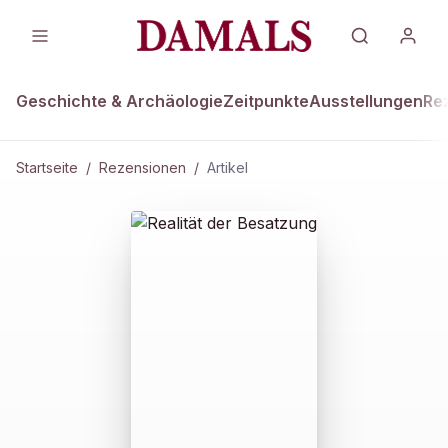
Geschichte & Archäologie
Zeitpunkte
Ausstellungen
Re
Startseite
/
Rezensionen
/
Artikel