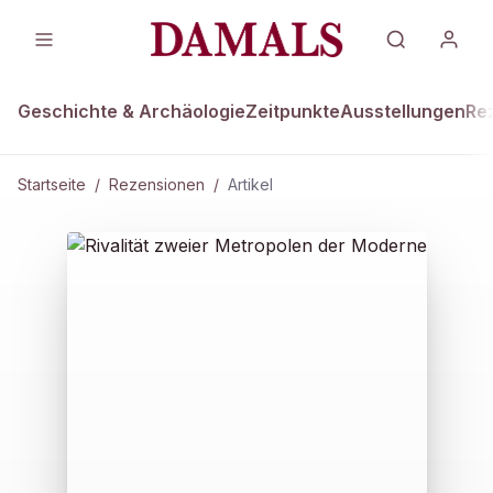
Geschichte & Archäologie
Zeitpunkte
Ausstellungen
Re
Startseite
/
Rezensionen
/
Artikel