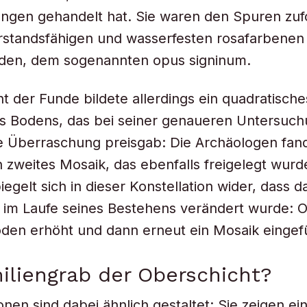
ungen gehandelt hat. Sie waren den Spuren zuf
rstandsfähigen und wasserfesten rosafarbenen
den, dem sogenannten opus signinum.
ht der Funde bildete allerdings ein quadratisch
s Bodens, das bei seiner genaueren Untersuc
e Überraschung preisgab: Die Archäologen fand
n zweites Mosaik, das ebenfalls freigelegt wurd
iegelt sich in dieser Konstellation wider, dass d
im Laufe seines Bestehens verändert wurde: O
den erhöht und dann erneut ein Mosaik eingef
iliengrab der Oberschicht?
onen sind dabei ähnlich gestaltet: Sie zeigen ei