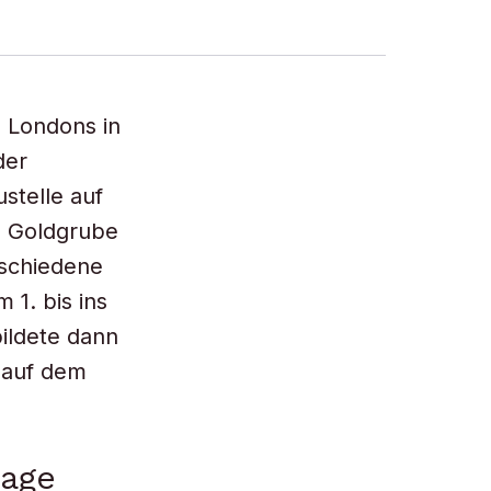
 Londons in
der
stelle auf
e Goldgrube
rschiedene
 1. bis ins
bildete dann
 auf dem
lage