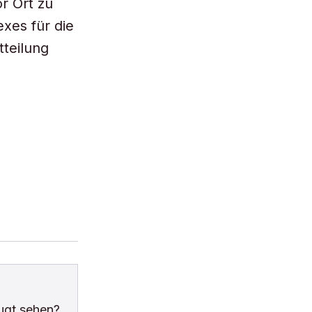
r Ort zu
xes für die
tteilung
ugt sehen?