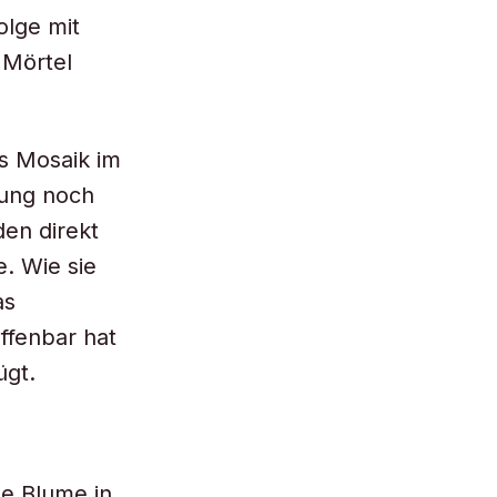
olge mit
 Mörtel
es Mosaik im
hung noch
en direkt
e. Wie sie
as
ffenbar hat
ügt.
ne Blume in