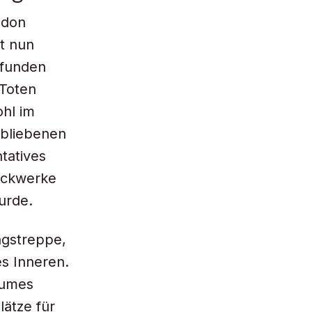
ndon
t nun
efunden
 Toten
hl im
rbliebenen
tatives
ockwerke
urde.
ngstreppe,
s Inneren.
aumes
lätze für