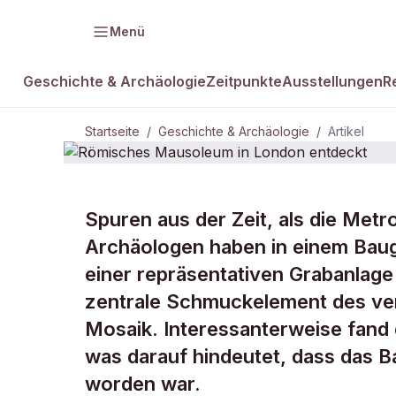
Menü
Geschichte & Archäologie
Zeitpunkte
Ausstellungen
R
Startseite
/
Geschichte & Archäologie
/
Artikel
GESCHICHTE & ARCHÄOLOGIE
Spuren aus der Zeit, als die Met
Römisches 
Archäologen haben in einem Baug
einer repräsentativen Grabanlag
entdeckt
zentrale Schmuckelement des verm
Mosaik. Interessanterweise fand 
was darauf hindeutet, dass das B
worden war.