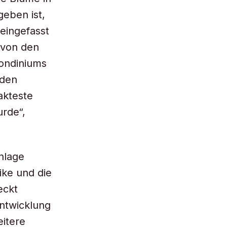
geben ist,
 eingefasst
 von den
Londiniums
 den
akteste
rde“,
nlage
ike und die
eckt
entwicklung
itere