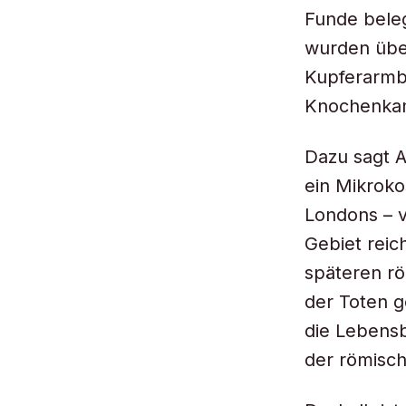
Funde bele
wurden übe
Kupferarmb
Knochenkam
Dazu sagt A
ein Mikrok
Londons – v
Gebiet reic
späteren rö
der Toten g
die Lebensb
der römisch