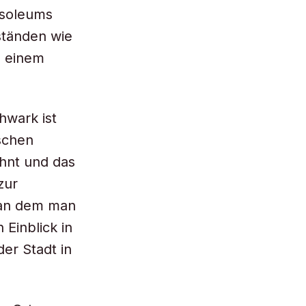
usoleums
ständen wie
d einem
hwark ist
schen
hnt und das
zur
, an dem man
 Einblick in
er Stadt in