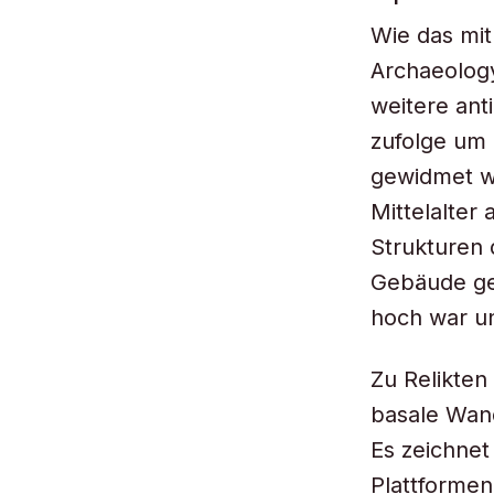
Wie das mi
Archaeology
weitere ant
zufolge um 
gewidmet wa
Mittelalter
Strukturen 
Gebäude geh
hoch war un
Zu Relikten
basale Wand
Es zeichnet
Plattformen