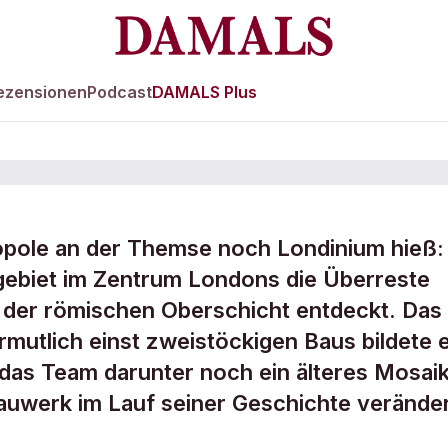
ezensionen
Podcast
DAMALS Plus
ropole an der Themse noch Londinium hieß:
Mausoleum in Lo
ebiet im Zentrum Londons die Überreste
e der römischen Oberschicht entdeckt. Das
utlich einst zweistöckigen Baus bildete e
das Team darunter noch ein älteres Mosaik
auwerk im Lauf seiner Geschichte verände