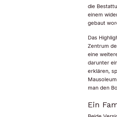
die Bestatt
einem wide
gebaut wor
Das Highlig
Zentrum de
eine weiter
darunter ei
erklären, sp
Mausoleum 
man den Bo
Ein Fam
Beide Versi