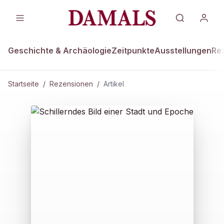
Geschichte & Archäologie
Zeitpunkte
Ausstellungen
Re
Startseite
/
Rezensionen
/
Artikel