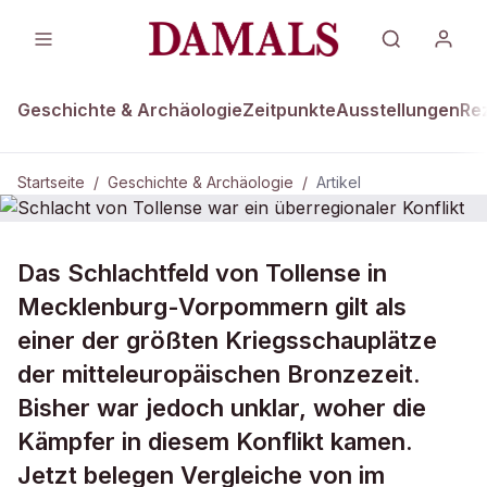
Geschichte & Archäologie
Zeitpunkte
Ausstellungen
Re
Startseite
/
Geschichte & Archäologie
/
Artikel
DAMALS Plus
GESCHICHTE & ARCHÄOLOGIE
Das Schlachtfeld von Tollense in
Schlacht von Tollense war ein
Mecklenburg-Vorpommern gilt als
überregionaler Konflikt
einer der größten Kriegsschauplätze
der mitteleuropäischen Bronzezeit.
Bisher war jedoch unklar, woher die
Kämpfer in diesem Konflikt kamen.
Jetzt belegen Vergleiche von im