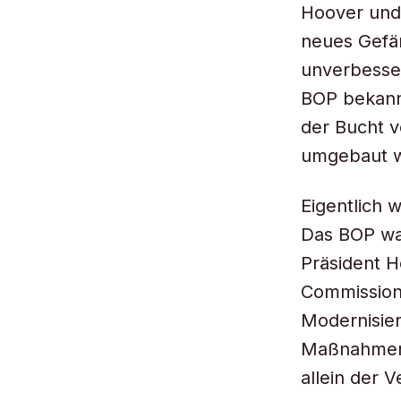
Hoover und
neues Gefän
unverbesser
BOP bekannt
der Bucht v
umgebaut 
Eigentlich 
Das BOP wa
Präsident 
Commission“
Modernisier
Maßnahmen z
allein der 