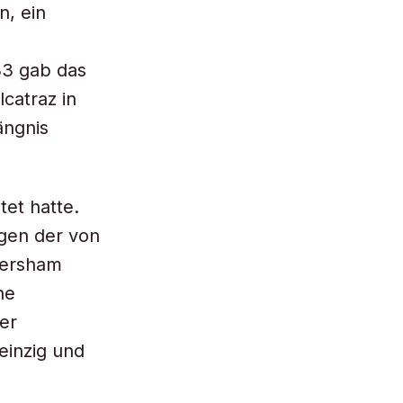
, ein
33 gab das
lcatraz in
ängnis
tet hatte.
gen der von
kersham
ne
er
einzig und