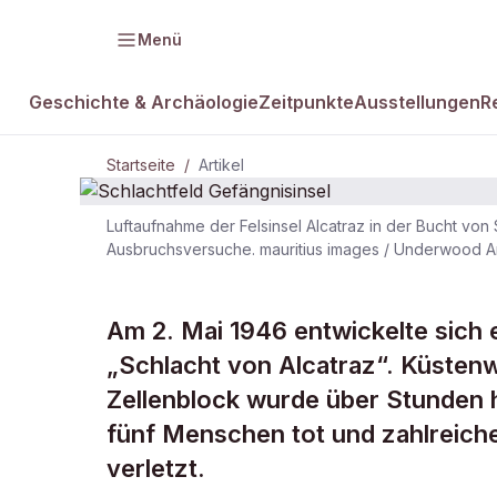
Menü
Geschichte & Archäologie
Zeitpunkte
Ausstellungen
R
Startseite
/
Artikel
Luftaufnahme der Felsinsel Alcatraz in der Bucht v
Ausbruchsversuche. mauritius images / Underwood Ar
DAMALS Plus
Schlachtfeld
Am 2. Mai 1946 entwickelte sich
„Schlacht von Alcatraz“. Küsten
Gefängnisins
Zellenblock wurde über Stunden
fünf Menschen tot und zahlreiche
verletzt.