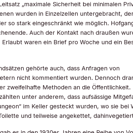
Leitsatz „maximale Sicherheit bei minimalen Priv
enen wurden in Einzelzellen untergebracht, de
er so stark eingeschränkt wie möglich. Hofgan
henende. Auch der Kontakt nach draußen wur
 Erlaubt waren ein Brief pro Woche und ein Be
ndsätzen gehörte auch, dass Anfragen von
retern nicht kommentiert wurden. Dennoch dra
er zweifelhafte Methoden an die Öffentlichkeit.
rzählten unter anderem, dass aufsässige Mitgef
ngeon“ im Keller gesteckt wurden, wo sie bei
Toilette und teilweise angekettet, dahinvegetier
 gab es in den 1930er Jahren eine Reihe von Vor