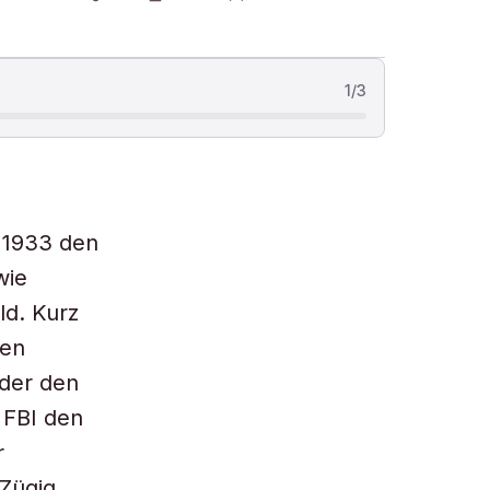
1
/
3
 1933 den
wie
ld. Kurz
sen
 der den
s FBI den
r
 Zügig