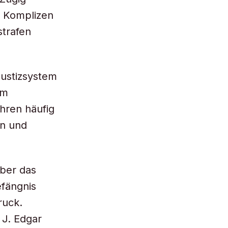
e Komplizen
strafen
Justizsystem
em
hren häufig
on und
über das
fängnis
ruck.
 J. Edgar