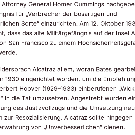
 Attorney General Homer Cummings nachgeben
gnis für „Verbrecher der bösartigen und
lichen Sorte“ einzurichten. Am 12. Oktober 19
, dass das alte Militärgefängnis auf der Insel A
on San Francisco zu einem Hochsicherheitsgef
werde.
widersprach Alcatraz allem, woran Bates gearbei
r 1930 eingerichtet worden, um die Empfehlun
Herbert Hoover (1929–1933) einberufenen „Wic
 in die Tat umzusetzen. Angestrebt wurden ei
ung des Justizvollzugs und die Umsetzung neu
ur Resozialisierung. Alcatraz sollte hingegen 
Verwahrung von „Unverbesserlichen“ dienen.