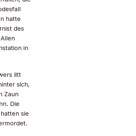
odesfall
n hatte
nist des
 Allen
station in
ers litt
inter sich,
en Zaun
nn. Die
hatten sie
 ermordet.