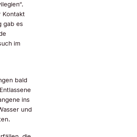
ilegien“.
r Kontakt
g gab es
de
such im
ngen bald
 Entlassene
angene ins
 Wasser und
ten.
fällen, die