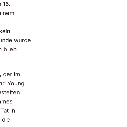
 16.
 einem
kein
Stunde wurde
 blieb
 der im
nri Young
stelten
James
Tat in
 die