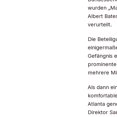
wurden „Mac
Albert Bate
verurteilt.
Die Beteili
einigermaße
Gefängnis 
prominente 
mehrere Mit
Als dann ei
komfortable
Atlanta gen
Direktor S