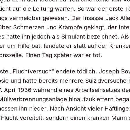
Licht auf die Leitung warfen. So war der erste T
ings vermeidbar gewesen. Der Insasse Jack Alle
über Schmerzen und Krämpfe geklagt, der Inter
s hatte ihn jedoch als Simulant bezeichnet. Als
r um Hilfe bat, landete er statt auf der Kranken
ionszelle. Einen Tag später war er tot.
ste „Fluchtversuch“ endete tödlich. Joseph Bow
psie und hatte bereits mehrere Suizidversuche h
7. April 1936 während eines Arbeitseinsatzes d
Müllverbrennungsanlage hinaufzuklettern bega
ssen ihn nieder. Nach Ansicht vieler Häftlinge 
 Flucht vereitelt, sondern einen kranken Mann