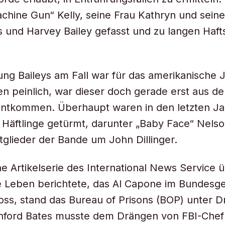
hine Gun“ Kelly, seine Frau Kathryn und sein
s und Harvey Bailey gefasst und zu langen Haft
gung Baileys am Fall war für das amerikanische 
n peinlich, war dieser doch gerade erst aus d
entkommen. Überhaupt waren in den letzten Ja
Häftlinge getürmt, darunter „Baby Face“ Nels
glieder der Bande um John Dillinger.
ne Artikelserie des International News Service 
 Leben berichtete, das Al Capone im Bundesge
oss, stand das Bureau of Prisons (BOP) unter D
anford Bates musste dem Drängen von FBI-Chef