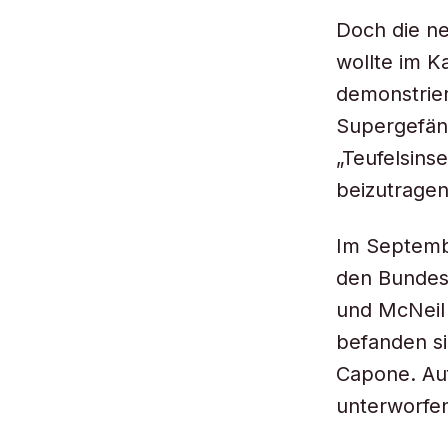
Doch die ne
wollte im K
demonstrier
Supergefäng
„Teufelsins
beizutragen
Im Septembe
den Bundesg
und McNeil 
befanden si
Capone. Au
unterworfen