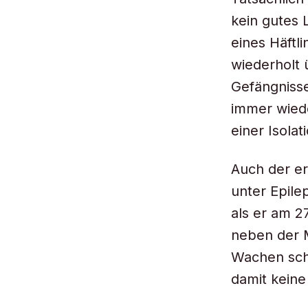
kein gutes 
eines Häftl
wiederholt 
Gefängnisse
immer wiede
einer Isolat
Auch der er
unter Epile
als er am 2
neben der 
Wachen scho
damit keine