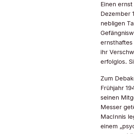
Einen erns
Dezember 1
nebligen Ta
Gefängniswe
ernsthaftes
ihr Verschw
erfolglos. 
Zum Debakel
Frühjahr 19
seinen Mitg
Messer getö
MacInnis le
einem „psy