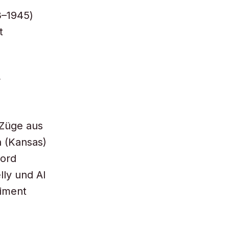
3–1945)
t
r
 Züge aus
h (Kansas)
Bord
ly und Al
iment