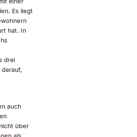
it einer
en. Es liegt
Bewohnern
rt hat. In
chs
 drei
 darauf,
en auch
hen
nicht über
onen als