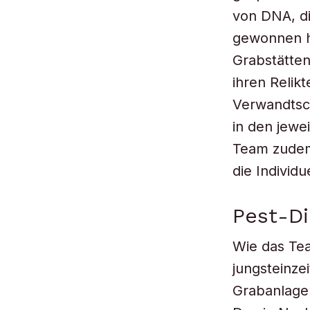
von DNA, d
gewonnen ha
Grabstätte
ihren Relik
Verwandtsch
in den jewe
Team zudem
die Individ
Pest-Di
Wie das Tea
jungsteinze
Grabanlagen