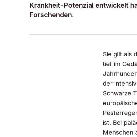
Krankheit-Potenzial entwickelt h
Forschenden.
Sie gilt als
tief im Ged
Jahrhundert
der intensi
Schwarze To
europäische
Pesterreger
ist. Bei p
Menschen au