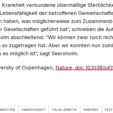
r Krankheit verbundene übermäßige Sterblichke
e Lebensfähigkeit der betroffenen Gemeinschaft
n haben, was möglicherweise zum Zusammenbr
er Gesellschaften geführt hat“, schreiben die A
olm abschließend: “Wir können zwar noch nich
h so zugetragen hat. Aber wir konnten nun zum
s es möglich ist“, sagt Seersholm.
versity of Copenhagen,
Nature, doi: 10.1038/s4
NKHEITEN
JUNGSTEINZEIT
PALÄO-GENETIK
PANDEMIE
PEST