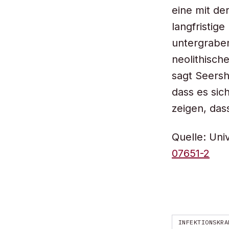
eine mit de
langfristig
untergrabe
neolithisch
sagt Seersh
dass es sic
zeigen, das
Quelle: Uni
07651-2
INFEKTIONSKRA