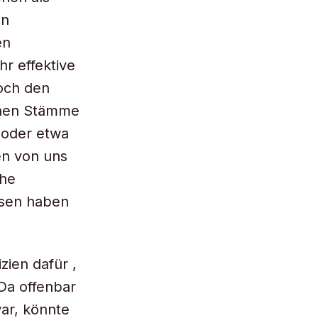
en
en
hr effektive
och den
ichen Stämme
 oder etwa
en von uns
che
ssen haben
zien dafür ,
„Da offenbar
war, könnte