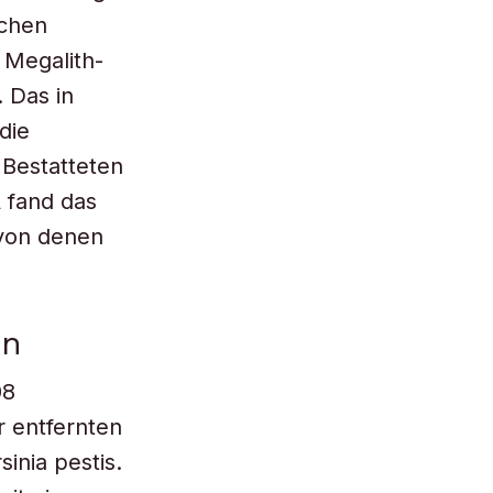
schen
 Megalith-
 Das in
die
 Bestatteten
 fand das
 von denen
en
08
r entfernten
inia pestis.