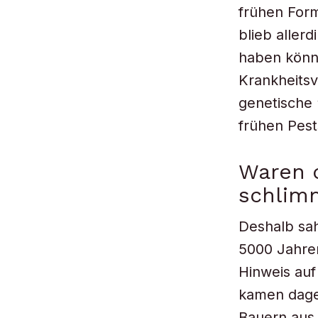
frühen Form
blieb allerd
haben könnt
Krankheits
genetische 
frühen Pes
Waren d
schlim
Deshalb sah
5000 Jahren
Hinweis auf
kamen dageg
Bauern aus