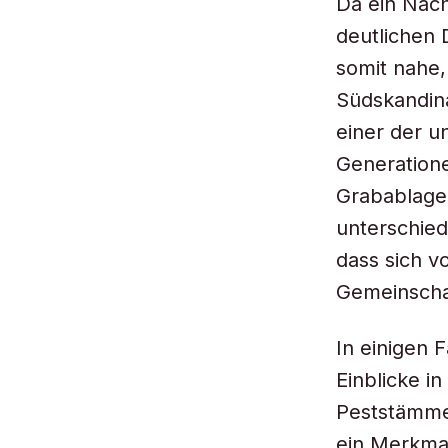
Da ein Nach
deutlichen 
somit nahe,
Südskandina
einer der u
Generatione
Grabablagen
unterschied
dass sich vo
Gemeinschaf
In einigen
Einblicke i
Peststämme.
ein Merkmal