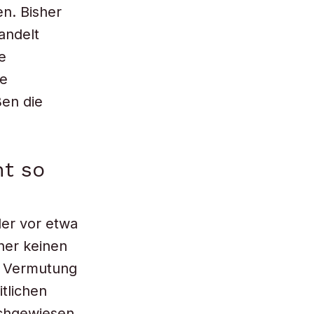
n. Bisher
handelt
e
te
ßen die
ht so
der vor etwa
her keinen
en Vermutung
tlichen
achgewiesen