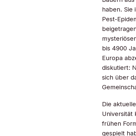
haben. Sie i
Pest-Epide
beigetragen
mysteriösen
bis 4900 Ja
Europa abz
diskutiert:
sich über d
Gemeinscha
Die aktuell
Universitä
frühen Form
gespielt ha