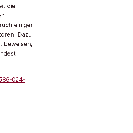
it die
en
uch einiger
utoren. Dazu
t beweisen,
indest
1586-024-