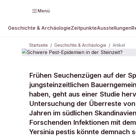
Menü
Geschichte & Archäologie
Zeitpunkte
Ausstellungen
R
Startseite
/
Geschichte & Archäologie
/
Artikel
GESCHICHTE & ARCHÄOLOGIE
Frühen Seuchenzügen auf der Sp
Schwere Pes
jungsteinzeitlichen Bauerngeme
haben, geht aus einer Studie herv
Steinzeit?
Untersuchung der Überreste von
Jahren im südlichen Skandinavien
Forschenden Infektionen mit de
Yersinia pestis könnte demnach 