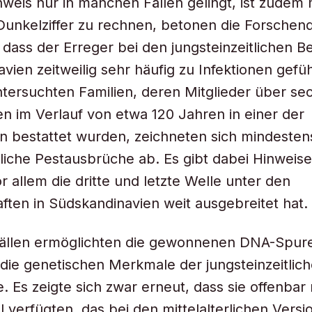
weis nur in manchen Fällen gelingt, ist zudem m
Dunkelziffer zu rechnen, betonen die Forschend
 dass der Erreger bei den jungsteinzeitlichen 
vien zeitweilig sehr häufig zu Infektionen gefüh
ntersuchten Familien, deren Mitglieder über se
n im Verlauf von etwa 120 Jahren in einer der
 bestattet wurden, zeichneten sich mindestens
liche Pestausbrüche ab. Es gibt dabei Hinweise
r allem die dritte und letzte Welle unter den
ten in Südskandinavien weit ausgebreitet hat.
 Fällen ermöglichten die gewonnenen DNA-Spur
n die genetischen Merkmale der jungsteinzeitlic
 Es zeigte sich zwar erneut, dass sie offenbar 
 verfügten, das bei den mittelalterlichen Versi