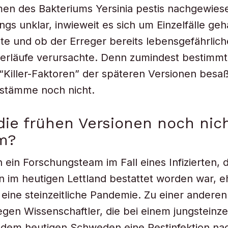
en des Bakteriums Yersinia pestis nachgewiese
ings unklar, inwieweit es sich um Einzelfälle ge
e und ob der Erreger bereits lebensgefährlich
verläufe verursachte. Denn zumindest bestimm
“Killer-Faktoren” der späteren Versionen besa
tstämme noch nicht.
ie frühen Versionen noch nic
m?
 ein Forschungsteam im Fall eines Infizierten, 
 im heutigen Lettland bestattet worden war, e
 eine steinzeitliche Pandemie. Zu einer ander
en Wissenschaftler, die bei einem jungsteinzei
 dem heutigen Schweden eine Pestinfektion n