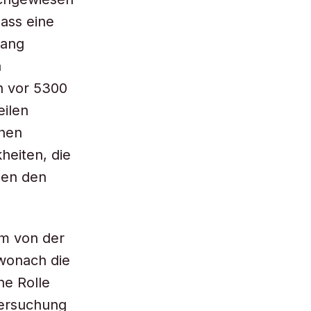
dass eine
gang
n
n vor 5300
eilen
chen
heiten, die
hen den
lm von der
wonach die
ne Rolle
tersuchung