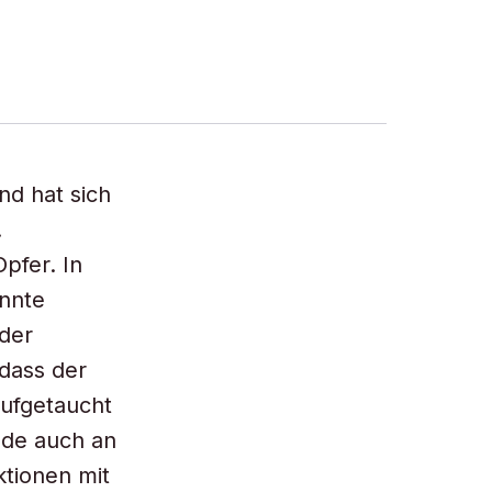
und hat sich
.
pfer. In
annte
der
 dass der
aufgetaucht
nde auch an
ktionen mit