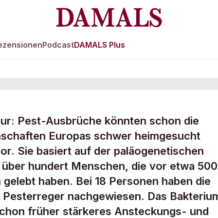
ezensionen
Podcast
DAMALS Plus
ur: Pest-Ausbrüche könnten schon die
t-Epidemien in d
inschaften Europas schwer heimgesucht
or. Sie basiert auf der paläogenetischen
 über hundert Menschen, die vor etwa 50
 gelebt haben. Bei 18 Personen haben die
m Pesterreger nachgewiesen. Das Bakteriu
schon früher stärkeres Ansteckungs- und