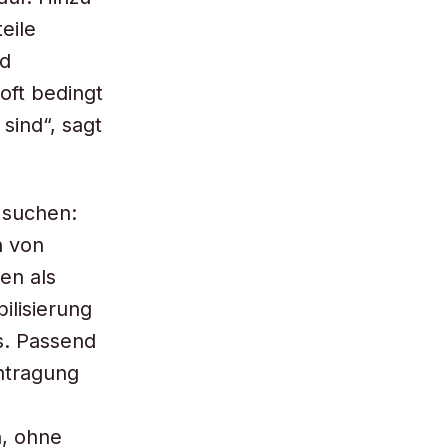
eile
nd
oft bedingt
sind“, sagt
e suchen:
h von
en als
ilisierung
s. Passend
ntragung
n, ohne