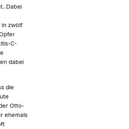
t. Dabei
 in zwölf
 Opfer
itis-C-
te
den dabei
s die
ute
der Otto-
ur ehemals
ft