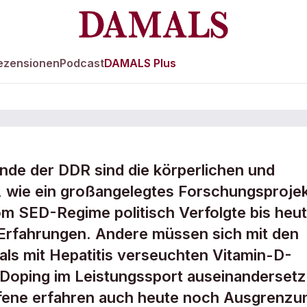
ezensionen
Podcast
DAMALS Plus
de der DDR sind die körperlichen und
: Trauma wirkt b
, wie ein großangelegtes Forschungsproje
om SED-Regime politisch Verfolgte bis heu
 Erfahrungen. Andere müssen sich mit den
ls mit Hepatitis verseuchten Vitamin-D-
Doping im Leistungssport auseinandersetz
ffene erfahren auch heute noch Ausgrenzu