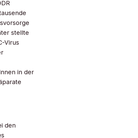
 DDR
 tausende
tsvorsorge
er stellte
C-Virus
er
innen in der
äparate
ei den
es