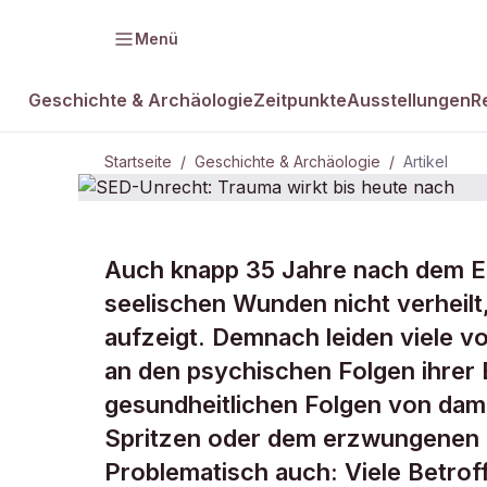
Menü
Geschichte & Archäologie
Zeitpunkte
Ausstellungen
R
Startseite
/
Geschichte & Archäologie
/
Artikel
GESCHICHTE & ARCHÄOLOGIE
Auch knapp 35 Jahre nach dem En
SED-Unrecht
seelischen Wunden nicht verheilt
aufzeigt. Demnach leiden viele v
heute nach
an den psychischen Folgen ihrer
gesundheitlichen Folgen von dama
Spritzen oder dem erzwungenen 
Problematisch auch: Viele Betro