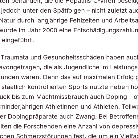
n behandelt, die die Hepatitis-C-Viren beseiti
n jedoch unter den Spätfolgen – nicht zuletzt au
 Natur durch langjährige Fehlzeiten und Arbeitsa
urde im Jahr 2000 eine Entschädigungszahlung
 eingeführt.
 Traumata und Gesundheitsschäden haben auch
vongetragen, die als Jugendliche im Leistungs
unden waren. Denn das auf maximalen Erfolg 
staatlich kontrollierten Sports nutzte neben 
ruck bis zum Machtmissbrauch auch Doping – o
minderjährigen Athletinnen und Athleten. Teilw
er Dopingpräparate auch Zwang. Bei Betroffen
lten die Forschenden eine Anzahl von depressi
chen Schmerzstörungen fest, die um ein Vielf