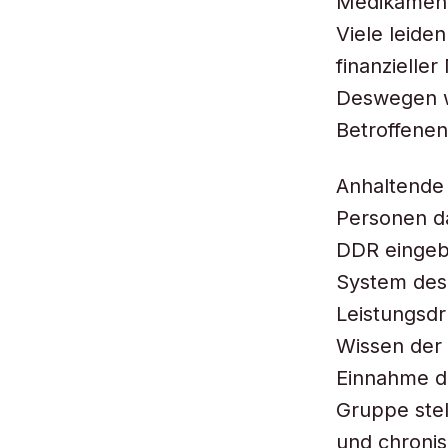
Medikamente
Viele leide
finanzieller
Deswegen w
Betroffenen
Anhaltende
Personen da
DDR eingeb
System des 
Leistungsd
Wissen der 
Einnahme d
Gruppe stel
und chronis