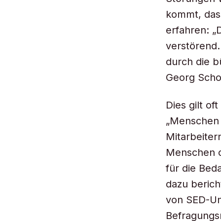
kommt, dass
erfahren: „
verstörend.
durch die b
Georg Schom
Dies gilt o
„Menschen 
Mitarbeiter
Menschen oh
für die Bed
dazu beric
von SED-Un
Befragungsm