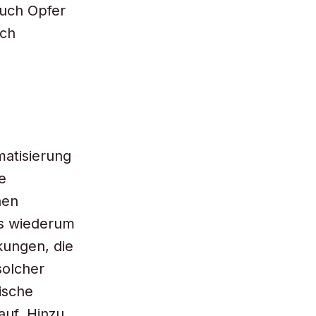
Auch Opfer
rch
matisierung
e
nen
es wiederum
kungen, die
solcher
ische
auf. Hinzu