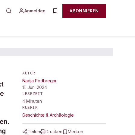
Anmelden
ABONNIEREN
AUTOR
Nadja Podbregar
is
kt
11. Juni 2024
te
LESEZEIT
4
Minuten
RUBRIK
Geschichte & Archäologie
en.
ng
Teilen
Drucken
Merken