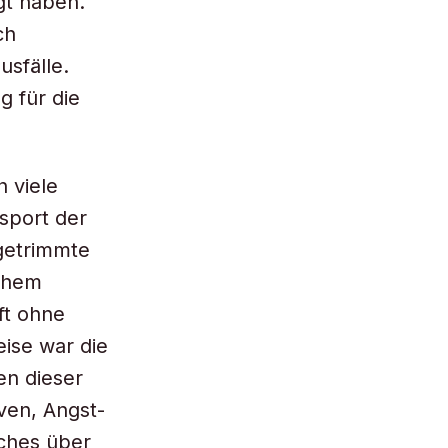
gt haben.
ch
usfälle.
 für die
 viele
sport der
getrimmte
hohem
ft ohne
eise war die
en dieser
ven, Angst-
aches über