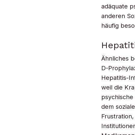
adäquate ps
anderen Soz
häufig bes
Hepati
Ähnliches b
D-Prophylax
Hepatitis-I
weil die Kr
psychische 
dem soziale
Frustration
Institution