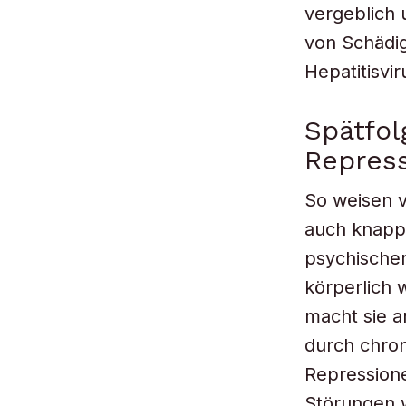
vergeblich 
von Schädi
Hepatitisvi
Spätfol
Repres
So weisen v
auch knapp
psychischer
körperlich 
macht sie a
durch chron
Repressione
Störungen w