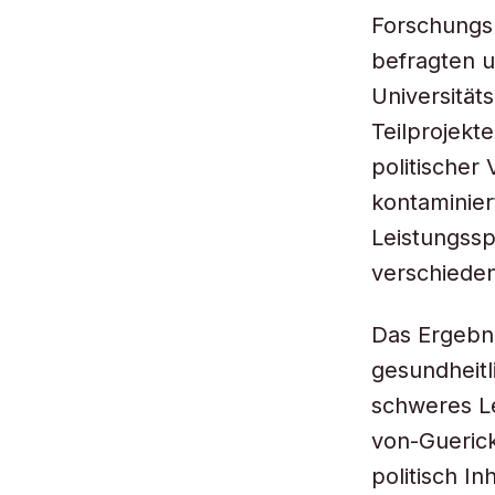
Forschungsp
befragten u
Universität
Teilprojekt
politischer
kontaminier
Leistungssp
verschieden
Das Ergebni
gesundheitl
schweres Le
von-Guerick
politisch I