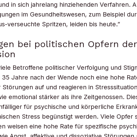
und in sich jahrelang hinziehenden Verfahren. 
gungen im Gesundheitswesen, zum Beispiel du
rus-verseuchte Spritzen, leiden bis heute.”
gen bei politischen Opfern der
sion
iele Betroffene politischer Verfolgung und Stig
 35 Jahre nach der Wende noch eine hohe Rat
 Störungen auf und reagieren in Stresssituatio
wie emotional stärker als ihre Zeitgenossen. Di
nfälliger für psychische und körperliche Erkran
ischen Stress begünstigt werden. Viele Opfer 
n weisen eine hohe Rate für spezifische psych
ie Angst, affektive und dissoziative Störungen 