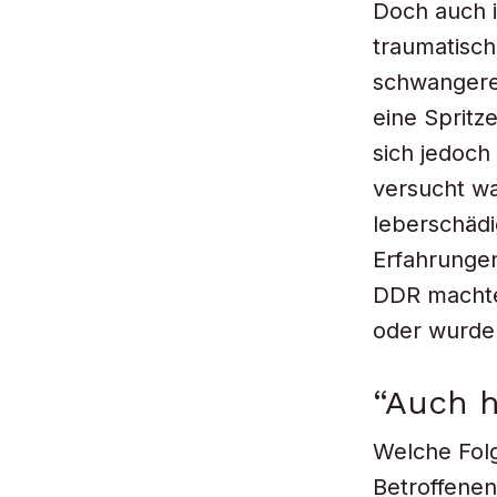
Doch auch 
traumatisch
schwangere
eine Spritz
sich jedoch
versucht wa
leberschädi
Erfahrungen,
DDR machten
oder wurde
“Auch 
Welche Folg
Betroffenen