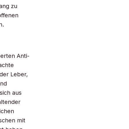
ang zu
offenen
n.
erten Anti-
achte
 der Leber,
und
sich aus
ltender
ichen
ischen mit