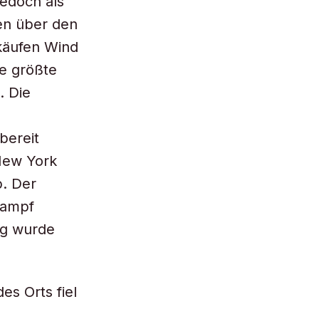
edoch als
en über den
käufen Wind
e größte
. Die
bereit
 New York
b. Der
Kampf
ag wurde
es Orts fiel