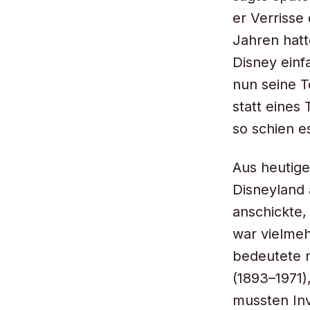
er Verrisse
Jahren hatt
Disney einf
nun seine T
statt eines
so schien es
Aus heutige
Disneyland 
anschickte,
war vielmeh
bedeutete n
(1893–1971)
mussten Inv