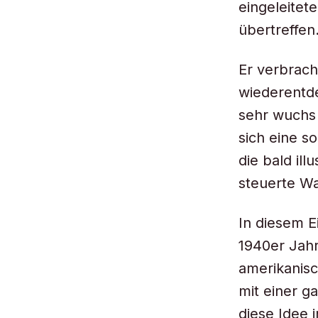
eingeleitet
übertreffen
Er verbrach
wiederentd
sehr wuchs 
sich eine s
die bald il
steuerte Wa
In diesem E
1940er Jahr
amerikanisc
mit einer g
diese Idee 