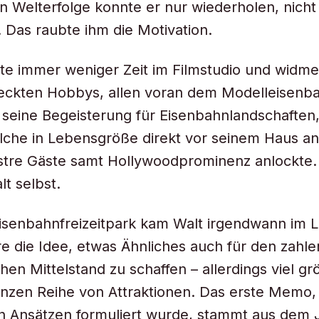
en Welterfolge konnte er nur wiederholen, nicht
. Das raubte ihm die Motivation.
te immer weniger Zeit im Filmstudio und widme
eckten Hobbys, allen voran dem Modelleisenb
seine Begeisterung für Eisenbahnlandschaften,
olche in Lebensgröße direkt vor seinem Haus an
lustre Gäste samt Hollywoodprominenz anlockte.
lt selbst.
isenbahnfreizeitpark kam Walt irgendwann im L
e die Idee, etwas Ähnliches auch für den zahl
hen Mittelstand zu schaffen – allerdings viel g
anzen Reihe von Attraktionen. Das erste Memo,
in Ansätzen formuliert wurde, stammt aus dem 