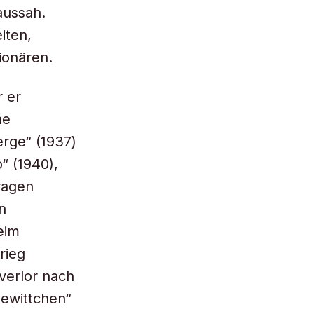
aussah.
iten,
ionären.
r er
ne
rge“ (1937)
“ (1940),
ragen
n
eim
rieg
 verlor nach
eewittchen“