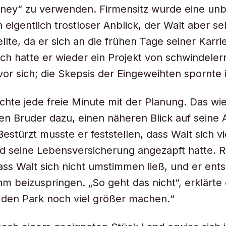
ney“ zu verwenden. Firmensitz wurde eine unb
 eigentlich trostloser Anblick, der Walt aber se
llte, da er sich an die frühen Tage seiner Karri
lich hatte er wieder ein Projekt von schwindele
r sich; die Skepsis der Eingeweihten spornte 
chte jede freie Minute mit der Planung. Das w
n Bruder dazu, einen näheren Blick auf seine A
estürzt musste er feststellen, dass Walt sich vi
d seine Lebensversicherung angezapft hatte. 
ass Walt sich nicht umstimmen ließ, und er ent
hm beizuspringen. „So geht das nicht“, erklärte 
n den Park noch viel größer machen.“