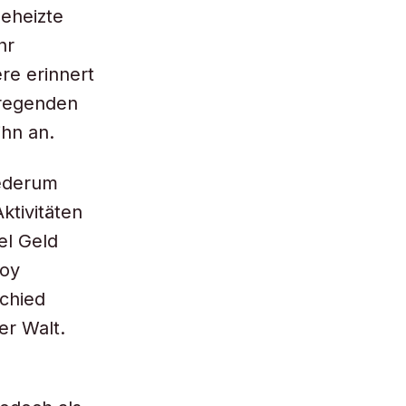
eheizte
hr
ere erinnert
rregenden
ihn an.
iederum
ktivitäten
el Geld
Roy
schied
er Walt.