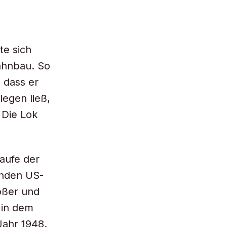
te sich
ahnbau. So
 dass er
legen ließ,
 Die Lok
aufe der
enden US-
rößer und
 in dem
Jahr 1948.