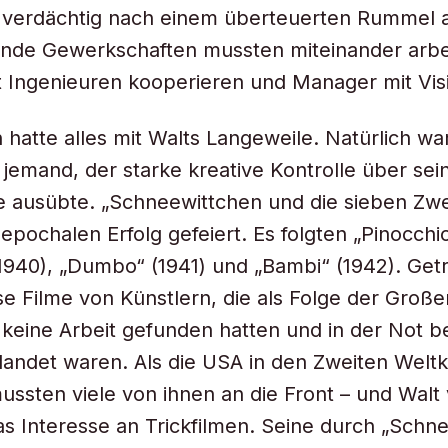
s verdächtig nach einem überteuerten Rummel 
ende Gewerkschaften mussten miteinander arbe
t Ingenieuren kooperieren und Manager mit Vis
hatte alles mit Walts Langeweile. Natürlich wa
 jemand, der starke kreative Kontrolle über sei
e ausübte. „Schneewittchen und die sieben Zwe
epochalen Erfolg gefeiert. Es folgten „Pinocchio
(1940), „Dumbo“ (1941) und „Bambi“ (1942). Get
e Filme von Künstlern, die als Folge der Große
keine Arbeit gefunden hatten und in der Not b
elandet waren. Als die USA in den Zweiten Weltk
mussten viele von ihnen an die Front – und Walt
s Interesse an Trickfilmen. Seine durch „Schn