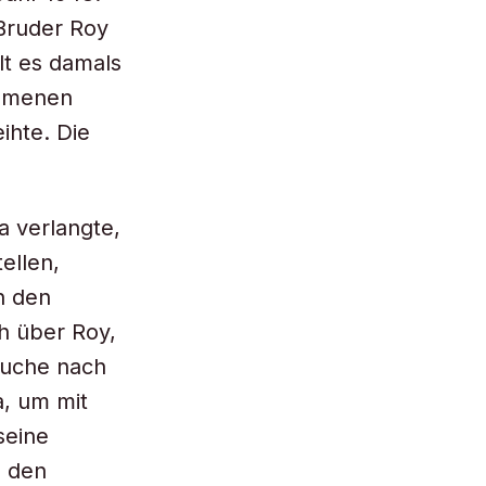
 Bruder Roy
lt es damals
ommenen
ihte. Die
a verlangte,
ellen,
n den
ch über Roy,
 Suche nach
a, um mit
seine
, den