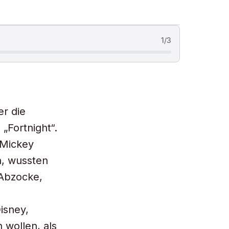
1
/
3
er die
„Fortnight“.
 Mickey
n, wussten
 Abzocke,
isney,
 wollen, als