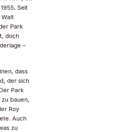
1955. Seit
 Walt
der Park
t, doch
derlage –
inen, dass
d, der sich
 Der Park
 zu bauen,
der Roy
tete. Auch
was zu