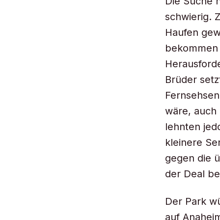
Die Suche n
schwierig. 
Haufen gew
bekommen un
Herausforde
Brüder setz
Fernsehsend
wäre, auch 
lehnten je
kleinere S
gegen die 
der Deal be
Der Park wü
auf Anaheim