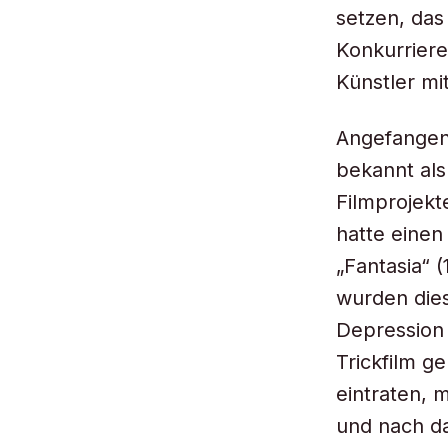
setzen, da
Konkurrier
Künstler mi
Angefangen 
bekannt als
Filmprojekt
hatte einen 
„Fantasia“ 
wurden dies
Depression 
Trickfilm g
eintraten, 
und nach da