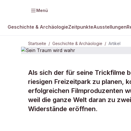
Menü
Geschichte & Archäologie
Zeitpunkte
Ausstellungen
R
Startseite
/
Geschichte & Archäologie
/
Artikel
Als sich der für seine Trickfilme
DAMALS Plus
GESCHICHTE & ARCHÄOLOGIE
riesigen Freizeitpark zu planen, k
Sein Traum 
erfolgreichen Filmproduzenten w
weil die ganze Welt daran zu zwei
wahr
Widerstände eröffnen.