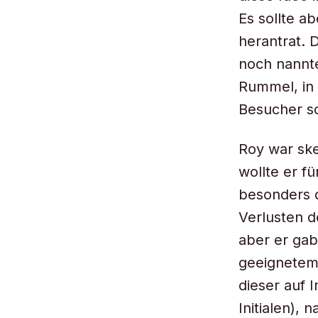
Es sollte a
herantrat. 
noch nannt
Rummel, in 
Besucher so
Roy war ske
wollte er fü
besonders d
Verlusten d
aber er gab
geeignetem 
dieser auf 
Initialen),