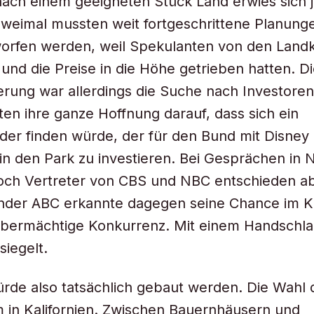
ach einem geeigneten Stück Land erwies sich j
Zweimal mussten weit fortgeschrittene Planung
orfen werden, weil Spekulanten von den Land
d die Preise in die Höhe getrieben hatten. Di
rung war allerdings die Suche nach Investoren
ten ihre ganze Hoffnung darauf, dass sich ein
er finden würde, der für den Bund mit Disney 
in den Park zu investieren. Bei Gesprächen in
doch Vertreter von CBS und NBC entschieden a
ender ABC erkannte dagegen seine Chance im 
übermächtige Konkurrenz. Mit einem Handschl
siegelt.
rde also tatsächlich gebaut werden. Die Wahl d
 in Kalifornien. Zwischen Bauernhäusern und