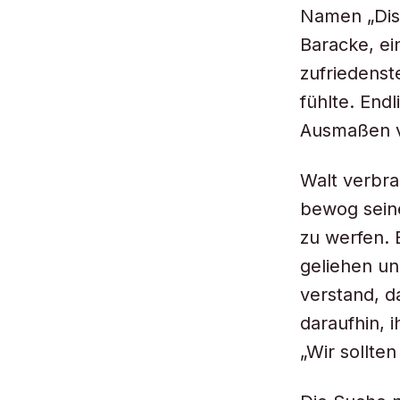
Namen „Dis
Baracke, ein
zufriedenste
fühlte. End
Ausmaßen vo
Walt verbra
bewog seine
zu werfen. B
geliehen un
verstand, d
daraufhin, i
„Wir sollte