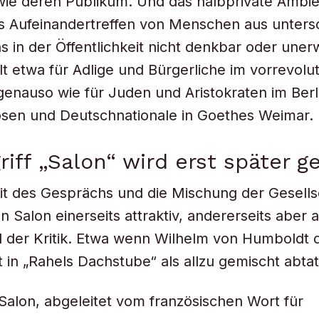
wie deren Publikum. Und das halbprivate Ambi
s Aufeinandertreffen von Menschen aus unters
s in der Öffentlichkeit nicht denkbar oder une
lt etwa für Adlige und Bürgerliche im vorrevolu
genauso wie für Juden und Aristokraten im Ber
osen und Deutschnationale in Goethes Weimar.
riff „Salon“ wird erst später g
it des Gesprächs und die Mischung der Gesells
 Salon einerseits attraktiv, andererseits aber
der Kritik. Etwa wenn Wilhelm von Humboldt d
t in „Rahels Dachstube“ als allzu gemischt abtat
 Salon, abgeleitet vom französischen Wort für