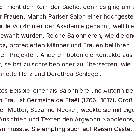
aber nicht den Kern der Sache, denn es ging um 
r Frauen. Manch Pariser Salon einer hochgestel
urde Vorzimmer der Akademie genannt, weil hi
gewählt wurden. Reiche Salonnièren, wie die en
gs
, protegierten Männer und Frauen bei ihren
hen Projekten. Anderen boten die Kontakte au
, selbst zu schreiben oder zu übersetzen, wie i
nriette Herz und Dorothea Schlegel.
es Beispiel einer als Salonnière und Autorin b
Frau ist Germaine de Staël (1766 –1817). Gro
rer Mutter, Suzanne Necker, weckte sie mit ei
 Ansichten und Texten den Argwohn Napoleons,
hen musste. Sie empfing auch auf Reisen Gäste, i