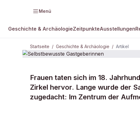
Menü
Geschichte & Archäologie
Zeitpunkte
Ausstellungen
R
Startseite
/
Geschichte & Archäologie
/
Artikel
Frauen taten sich im 18. Jahrhund
DAMALS Plus
GESCHICHTE & ARCHÄOLOGIE
Zirkel hervor. Lange wurde der S
Selbstbewu
zugedacht: Im Zentrum der Aufme
Gastgeberin