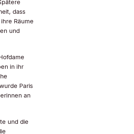
Spätere
eit, dass
 ihre Räume
len und
e Hofdame
n in ihr
che
 wurde Paris
berinnen an
te und die
ie