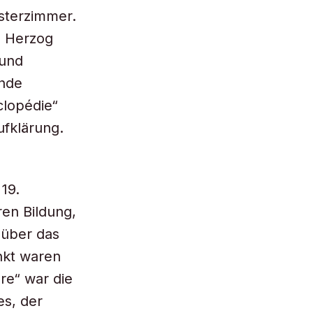
sterzimmer.
, Herzog
 und
ende
clopédie“
ufklärung.
19.
en Bildung,
 über das
nkt waren
ere“ war die
s, der