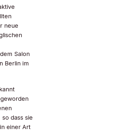
aktive
lten
er neue
glischen
s dem Salon
n Berlin im
ekannt
ß geworden
genen
 so dass sie
n einer Art