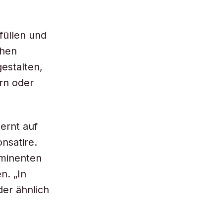
füllen und
chen
estalten,
rn oder
ernt auf
nsatire.
ominenten
n. „In
er ähnlich