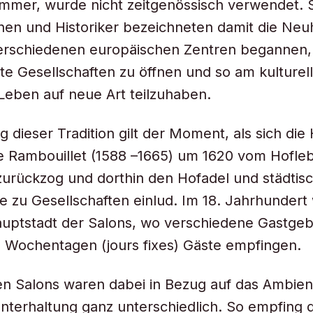
mmer, wurde nicht zeitgenössisch verwendet. 
nnen und Historiker bezeichneten damit die Neuh
verschiedenen europäischen Zentren begannen,
te Gesellschaften zu öffnen und so am kulturel
 Leben auf neue Art teilzuhaben.
g dieser Tradition gilt der Moment, als sich di
 Rambouillet (1588 –1665) um 1620 vom Hoflebe
zurückzog und dorthin den Hofadel und städtis
lle zu Gesellschaften einlud. Im 18. Jahrhundert
auptstadt der Salons, wo verschiedene Gastge
 Wochentagen (jours fixes) Gäste empfingen.
en Salons waren dabei in Bezug auf das Ambien
terhaltung ganz unterschiedlich. So empfing d