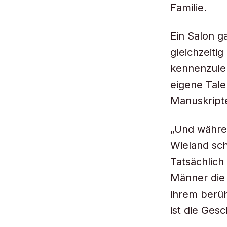
Familie.
Ein Salon g
gleichzeit
kennenzuler
eigene Tale
Manuskript
„Und währen
Wieland sch
Tatsächlich
Männer die 
ihrem berüh
ist die Ges