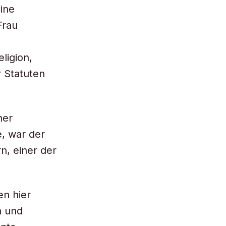
eine
Frau
ligion,
r Statuten
ner
e, war der
n, einer der
en hier
n und