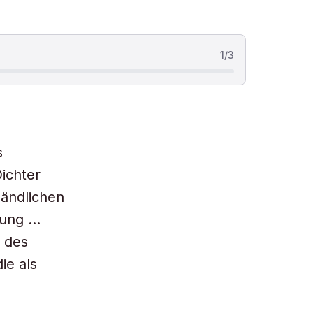
1
/
3
s
ichter
ändlichen
bung …
z des
ie als