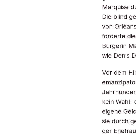
Marquise du
Die blind g
von Orléans
forderte di
Bürgerin Ma
wie Denis D
Vor dem Hin
emanzipator
Jahrhundert
kein Wahl-
eigene Gel
sie durch g
der Ehefra