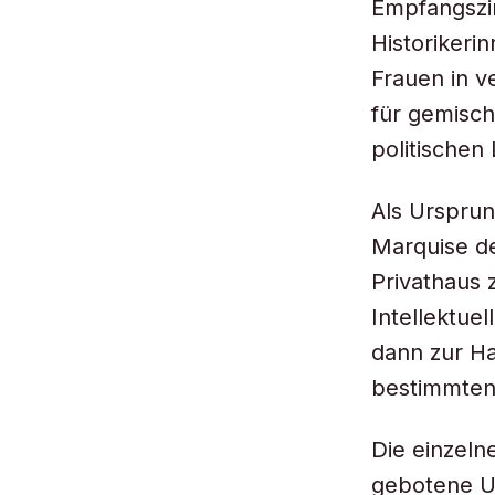
Empfangszi
Historikeri
Frauen in 
für gemisch
politischen
Als Ursprun
Marquise de
Privathaus 
Intellektue
dann zur H
bestimmten
Die einzeln
gebotene Un