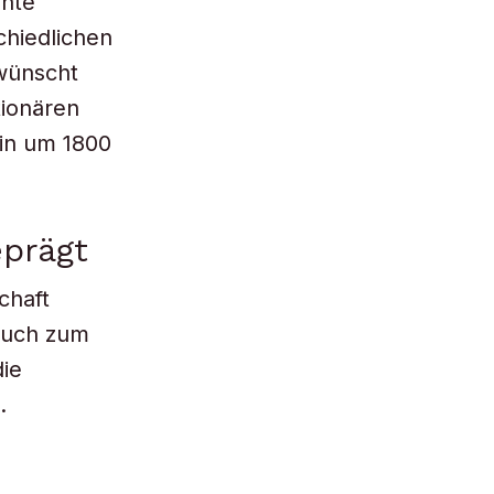
ente
chiedlichen
rwünscht
tionären
lin um 1800
eprägt
chaft
 auch zum
ie
.