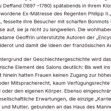
 Deffand (1697 –1780) spätabends in ihrem Klo
ewordene Ex-Mätresse des Regenten Philipp II.
, fesselte ihre Besucher mit scharfen Bonmots
ese auf, sie ja nicht zu langweilen. Die wohlhab
dame Geoffrin unterstützte Autoren der „Ency
iderot und damit die Ideen der französischen A
tergrund der Geschlechtergeschichte wird das
ische Element des Salons deutlich: Bis weit ins 
 hinein hatten Frauen keinen Zugang zur höher
 oder Mitspracherecht, kaum Verfügungsrechte
d oder den eigenen Körper. Ebenso eingeschrä
esellschaftliche Erwartungen, die einzige „Karri
u und Mutter, gebunden an das Haus des Manne