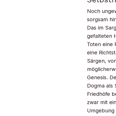
Noch ungewö
sorgsam hin
Das im Sarg
gefalteten 
Toten eine 
eine Richts
Särgen, von
möglicherwe
Genesis. De
Dogma als S
Friedhöfe b
zwar mit ei
Umgebung d