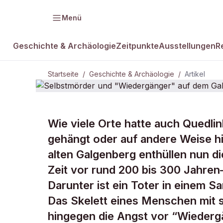
Menü
Geschichte & Archäologie
Zeitpunkte
Ausstellungen
R
Startseite
/
Geschichte & Archäologie
/
Artikel
GESCHICHTE & ARCHÄOLOGIE
Wie viele Orte hatte auch Quedlinb
Selbstmörde
gehängt oder auf andere Weise h
alten Galgenberg enthüllen nun di
"Wiedergäng
Zeit vor rund 200 bis 300 Jahren
Darunter ist ein Toter in einem Sa
Galgenberg
Das Skelett eines Menschen mit 
hingegen die Angst vor “Wiederg