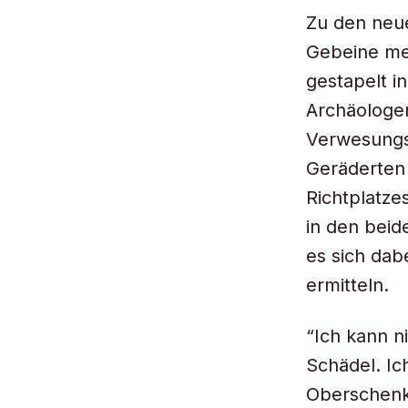
Zu den neu
Gebeine me
gestapelt i
Archäologen
Verwesungs
Geräderten
Richtplatze
in den bei
es sich dab
ermitteln.
“Ich kann n
Schädel. Ic
Oberschenk