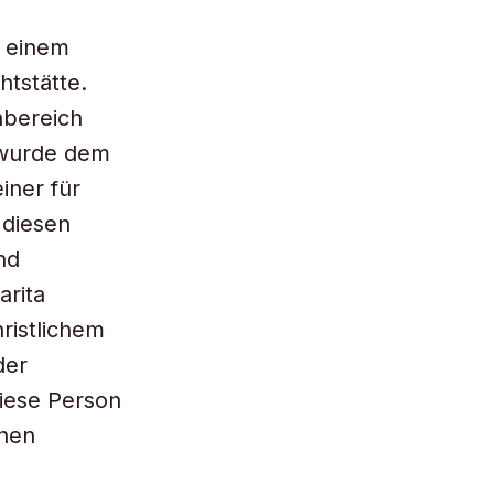
t einem
htstätte.
hbereich
 wurde dem
iner für
 diesen
nd
arita
ristlichem
der
iese Person
chen