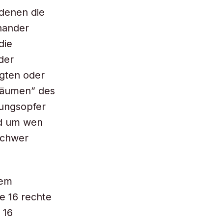
denen die
nander
die
der
gten oder
räumen” des
tungsopfer
nd um wen
schwer
sem
e 16 rechte
 16