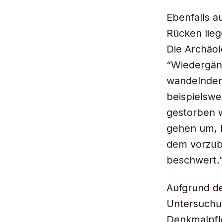
Ebenfalls a
Rücken lieg
Die Archäol
“Wiedergäng
wandelnden 
beispielswe
gestorben w
gehen um, b
dem vorzub
beschwert.
Aufgrund d
Untersuchu
Denkmalpfl