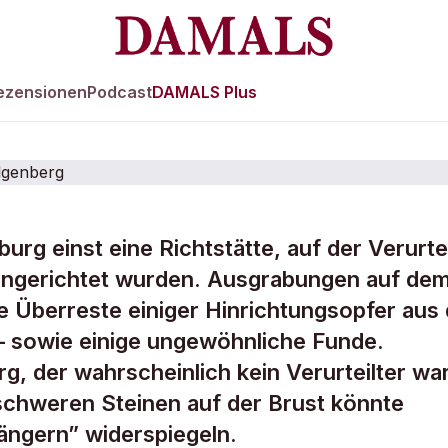
ezensionen
Podcast
DAMALS Plus
urg einst eine Richtstätte, auf der Verurte
r und
ingerichtet wurden. Ausgrabungen auf de
e Überreste einiger Hinrichtungsopfer aus 
er" auf dem
– sowie einige ungewöhnliche Funde.
rg, der wahrscheinlich kein Verurteilter war
schweren Steinen auf der Brust könnte
ängern” widerspiegeln.