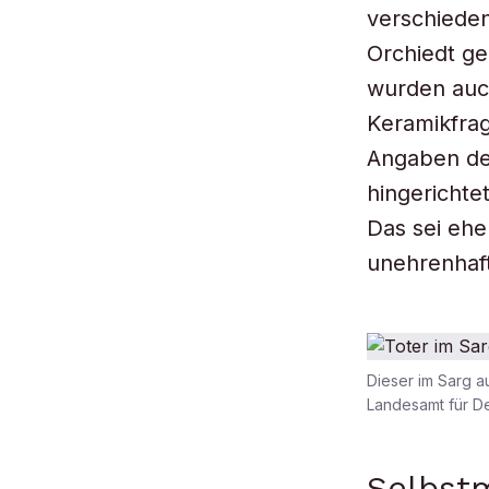
verschieden
Orchiedt g
wurden auch
Keramikfra
Angaben der
hingerichte
Das sei ehe
unehrenhaft
Dieser im Sarg a
Landesamt für D
Selbst