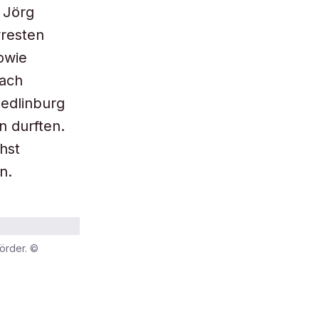
 Jörg
resten
owie
nach
uedlinburg
n durften.
hst
n.
örder. ©