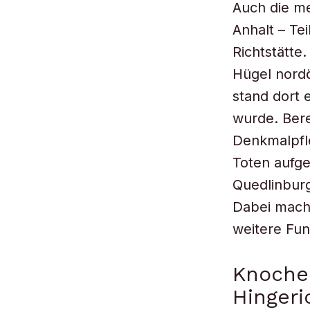
Auch die me
Anhalt – Te
Richtstätte
Hügel nordö
stand dort 
wurde. Bere
Denkmalpfl
Toten aufg
Quedlinburg
Dabei macht
weitere Fun
Knoche
Hingeri