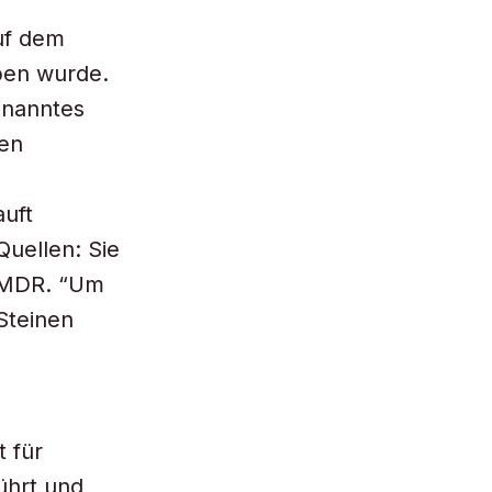
auf dem
ben wurde.
enanntes
len
uft
Quellen: Sie
m MDR. “Um
Steinen
 für
ührt und