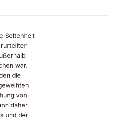
e Seltenheit
rurteilten
außerhalb
ichen war.
den die
r geweihten
chung von
ann daher
rs und der