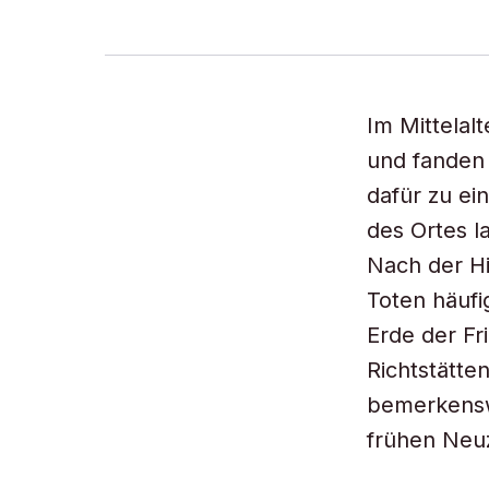
Im Mittelal
und fanden i
dafür zu ei
des Ortes l
Nach der Hi
Toten häufig
Erde der Fr
Richtstätte
bemerkenswe
frühen Neuze