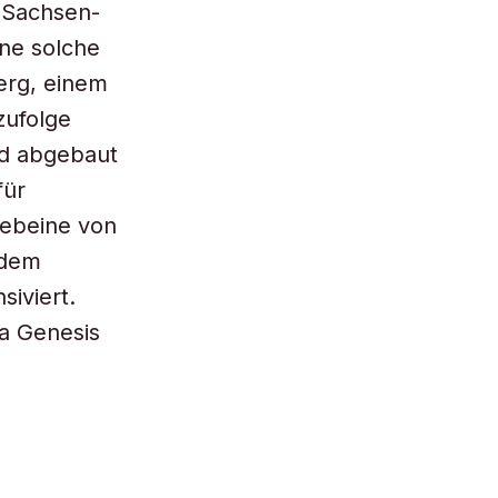
n Sachsen-
ine solche
erg, einem
zufolge
nd abgebaut
für
Gebeine von
 dem
siviert.
a Genesis