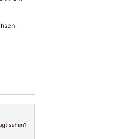
chsen-
ugt sehen?