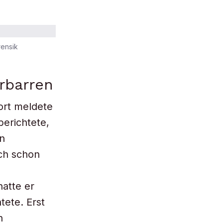
rensik
rbarren
ort meldete
berichtete,
n
ich schon
atte er
tete. Erst
n