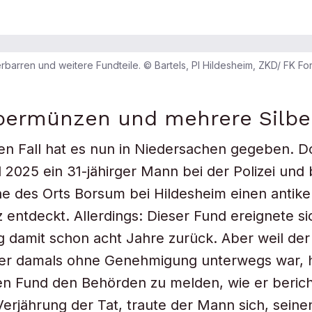
erbarren und weitere Fundteile. © Bartels, PI Hildesheim, ZKD/ FK Fo
lbermünzen und mehrere Silbe
en Fall hat es nun in Niedersachen gegeben. D
l 2025 ein 31-jähirger Mann bei der Polizei und 
e des Orts Borsum bei Hildesheim einen antike
z entdeckt. Allerdings: Dieser Fund ereignete s
g damit schon acht Jahre zurück. Aber weil der
r damals ohne Genehmigung unterwegs war, h
en Fund den Behörden zu melden, wie er berich
 Verjährung der Tat, traute der Mann sich, seine