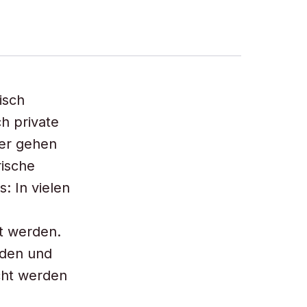
isch
h private
er gehen
rische
: In vielen
t werden.
nden und
cht werden