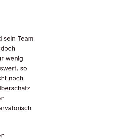
d sein Team
edoch
ur wenig
swert, so
cht noch
ilberschatz
en
rvatorisch
en