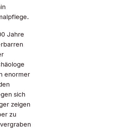
in
alpflege.
00 Jahre
erbarren
er
chäologe
on enormer
 den
gen sich
ger zeigen
ber zu
 vergraben