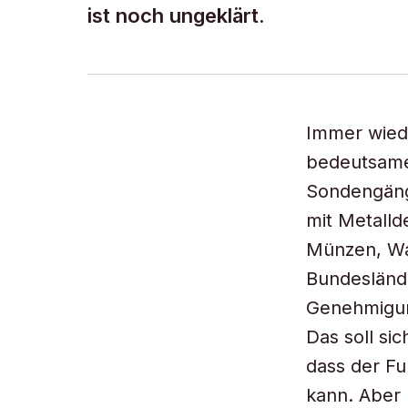
ist noch ungeklärt.
Immer wiede
bedeutsame
Sondengäng
mit Metalld
Münzen, Waf
Bundeslände
Genehmigun
Das soll si
dass der F
kann. Aber 