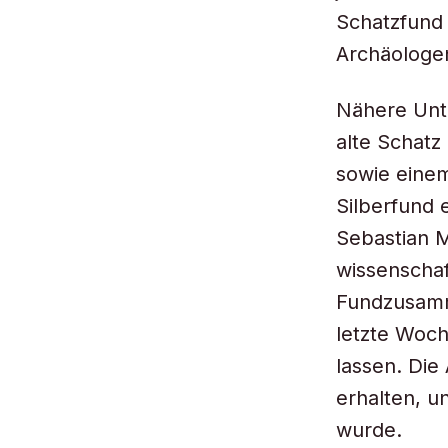
Schatzfund 
Archäologe
Nähere Unt
alte Schatz
sowie einem
Silberfund 
Sebastian M
wissenscha
Fundzusamm
letzte Woc
lassen. Die
erhalten, u
wurde.