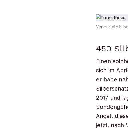
Verkrustete Silb
450 Si
Einen solch
sich im Apri
er habe nah
Silberschat
2017 und la
Sondengehe
Angst, dies
jetzt, nach