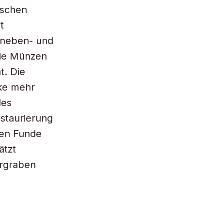
ischen
t
 neben- und
die Münzen
t. Die
cke mehr
des
estaurierung
gen Funde
ätzt
ergraben