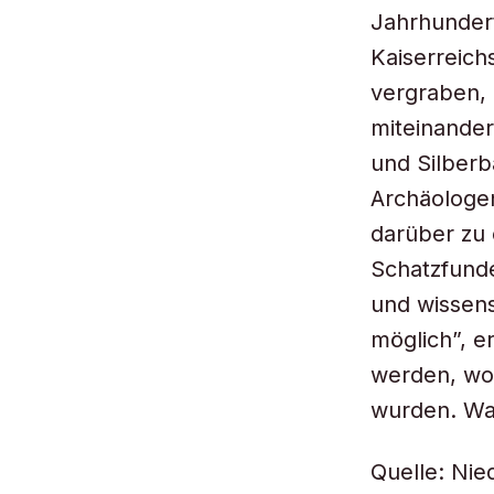
Jahrhundert
Kaiserreich
vergraben,
miteinander
und Silberb
Archäologe
darüber zu 
Schatzfunde
und wissen
möglich”, e
werden, wo
wurden. Wa
Quelle: Ni