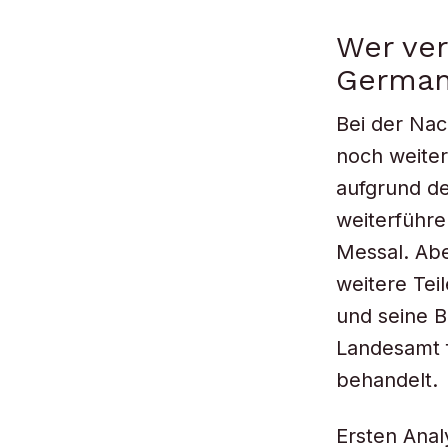
Wer ver
Germa
Bei der Na
noch weiter
aufgrund d
weiterführe
Messal. Abe
weitere Tei
und seine B
Landesamt f
behandelt.
Ersten Ana