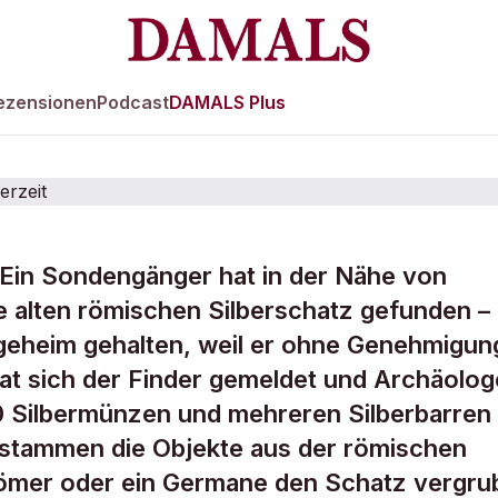
ezensionen
Podcast
DAMALS Plus
: Ein Sondengänger hat in der Nähe von
r findet Silbersc
e alten römischen Silberschatz gefunden –
 geheim gehalten, weil er ohne Genehmigun
erzeit
hat sich der Finder gemeldet und Archäolo
 Silbermünzen und mehreren Silberbarren
 stammen die Objekte aus der römischen
Römer oder ein Germane den Schatz vergru