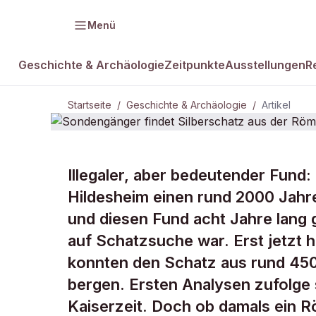
Menü
Geschichte & Archäologie
Zeitpunkte
Ausstellungen
R
Startseite
/
Geschichte & Archäologie
/
Artikel
GESCHICHTE & ARCHÄOLOGIE
Illegaler, aber bedeutender Fund
Sondengänge
Hildesheim einen rund 2000 Jahr
und diesen Fund acht Jahre lang
aus der Röm
auf Schatzsuche war. Erst jetzt 
konnten den Schatz aus rund 450
bergen. Ersten Analysen zufolge
Kaiserzeit. Doch ob damals ein 