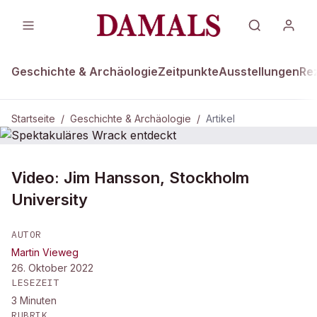
Geschichte & Archäologie
Zeitpunkte
Ausstellungen
Re
Startseite
/
Geschichte & Archäologie
/
Artikel
GESCHICHTE & ARCHÄOLOGIE
Video: Jim Hansson, Stockholm
Spektakuläres Wrack entdeckt
University
AUTOR
Martin Vieweg
26. Oktober 2022
LESEZEIT
3
Minuten
RUBRIK