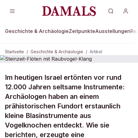
Geschichte & Archäologie
Zeitpunkte
Ausstellungen
Re
Startseite
/
Geschichte & Archäologie
/
Artikel
GESCHICHTE & ARCHÄOLOGIE
Im heutigen Israel ertönten vor rund
Steinzeit-Flöten mit Raubvogel-
12.000 Jahren seltsame Instrumente:
Klang
Archäologen haben an einem
prähistorischen Fundort erstaunlich
kleine Blasinstrumente aus
Vogelknochen entdeckt. Wie sie
berichten, erzeugte eine