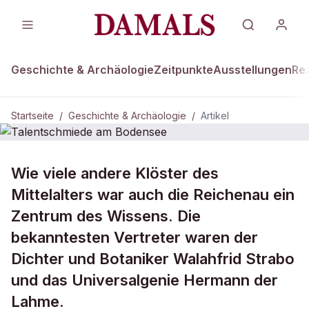
Geschichte & Archäologie
Zeitpunkte
Ausstellungen
Re
Startseite
/
Geschichte & Archäologie
/
Artikel
DAMALS Plus
GESCHICHTE & ARCHÄOLOGIE
Wie viele andere Klöster des
Talentschmiede am Bodensee
Mittelalters war auch die Reichenau ein
Zentrum des Wissens. Die
bekanntesten Vertreter waren der
Dichter und Botaniker Walahfrid Strabo
und das Universalgenie Hermann der
Lahme.